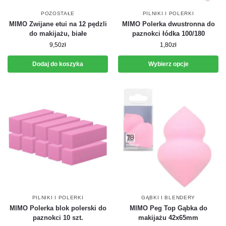
POZOSTAŁE
PILNIKI I POLERKI
MIMO Zwijane etui na 12 pędzli
MIMO Polerka dwustronna do
do makijażu, białe
paznokci łódka 100/180
9,50
zł
1,80
zł
Dodaj do koszyka
Wybierz opcje
PILNIKI I POLERKI
GĄBKI I BLENDERY
MIMO Polerka blok polerski do
MIMO Peg Top Gąbka do
paznokci 10 szt.
makijażu 42x65mm