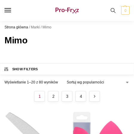
0
Strona główna
/
Marki
/
Mimo
Mimo
SHOW FILTERS
Wyświetlanie 1–20 z 80 wyników
1
2
3
4