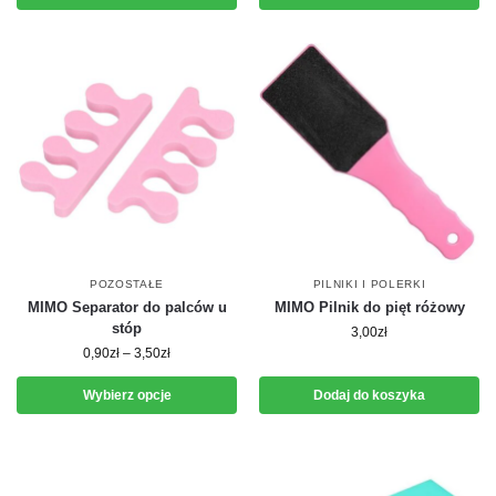
POZOSTAŁE
PILNIKI I POLERKI
MIMO Separator do palców u
MIMO Pilnik do pięt różowy
stóp
3,00
zł
0,90
zł
–
3,50
zł
Wybierz opcje
Dodaj do koszyka