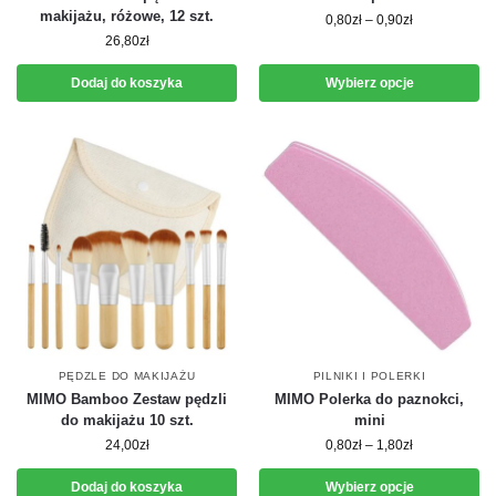
makijażu, różowe, 12 szt.
0,80
zł
–
0,90
zł
26,80
zł
Dodaj do koszyka
Wybierz opcje
PĘDZLE DO MAKIJAŻU
PILNIKI I POLERKI
MIMO Bamboo Zestaw pędzli
MIMO Polerka do paznokci,
do makijażu 10 szt.
mini
24,00
zł
0,80
zł
–
1,80
zł
Dodaj do koszyka
Wybierz opcje