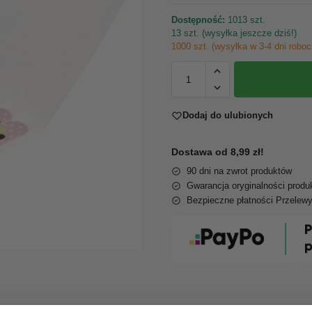
Dostępność:
1013 szt.
13 szt. (wysyłka jeszcze dziś!)
1000 szt. (wysyłka w 3-4 dni roboc
Dodaj do ulubionych
Dostawa od 8,99 zł!
90 dni na zwrot produktów
Gwarancja oryginalności produ
Bezpieczne płatności Przelew