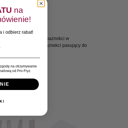
ATU
na
ówienie!
 i odbierz rabat!
norazowe pilniczki do paznokci w
idealny pilniczek do paznokci pasujący do
zgodę na otrzymywanie
ailową od Pro-Fryz.
o
NIE
KI