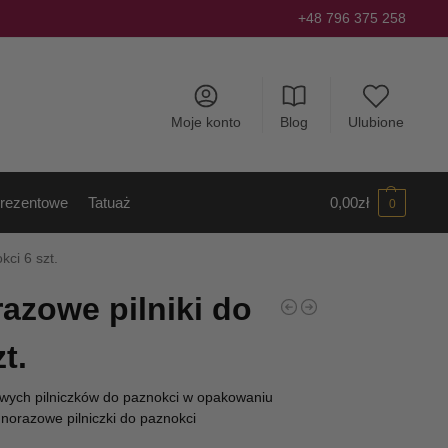
+48 796 375 258
Moje konto
Blog
Ulubione
rezentowe
Tatuaż
0,00
zł
0
ci 6 szt.
zowe pilniki do
t.
wych pilniczków do paznokci w opakowaniu
norazowe pilniczki do paznokci