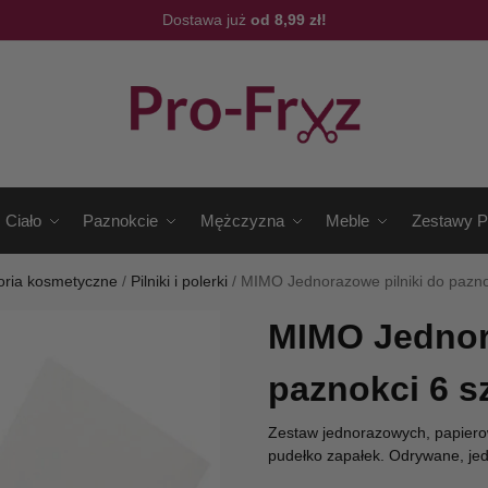
Dostawa już
od 8,99 zł!
Ciało
Paznokcie
Mężczyzna
Meble
Zestawy P
oria kosmetyczne
/
Pilniki i polerki
/
MIMO Jednorazowe pilniki do paznok
MIMO Jednora
paznokci 6 sz
Zestaw jednorazowych, papiero
pudełko zapałek. Odrywane, jed