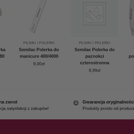
PILNIKI I POLERKI
PILNIKI I POLERKI
rka
Semilac Polerka do
Semilac Polerka do
180
manicure 400/4000
paznokci
po
czterostronna
9,00
zł
8,99
zł
 na zwrot
Gwarancja oryginalnośc
ja satysfakcji z zakupów!
Produkty prosto od produc