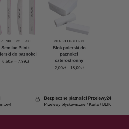
PILNIKI I POLERKI
PILNIKI I POLERKI
Semilac Pilnik
Blok polerski do
lerski do paznokci
paznokci
czterostronny
6,50
zł
–
7,99
zł
2,00
zł
–
18,00
zł
i
Bezpieczne płatności Przelewy24
entów!
Przelewy błyskawiczne / Karta / BLIK