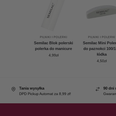
PILNIKI I POLERKI
PILNIKI I POLERKI
Semilac Blok polerski
Semilac Mini Pole
polerka do manicure
do paznokci 100/
łódka
4,99
zł
4,50
zł
Tania wysyłka
90 dni
DPD Pickup Automat za 8,99 zł!
Gwaranc