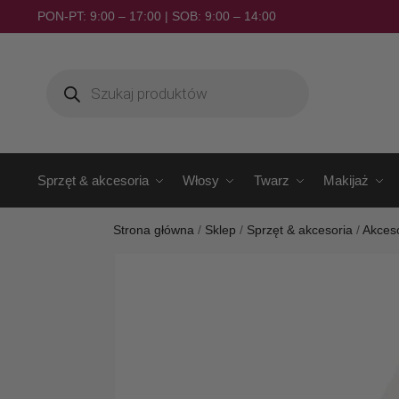
PON-PT: 9:00 – 17:00 | SOB: 9:00 – 14:00
Sprzęt & akcesoria
Włosy
Twarz
Makijaż
Strona główna
/
Sklep
/
Sprzęt & akcesoria
/
Akces