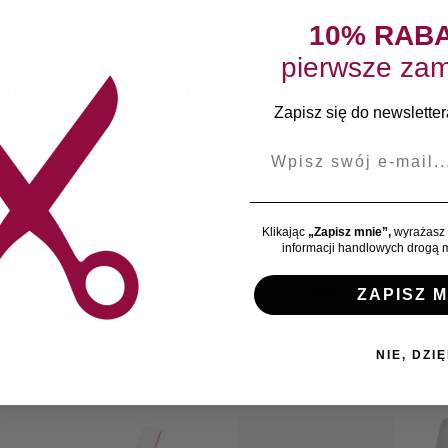
Opis
Informacje dodatkowe
Opinie klientów
10% RAB
pierwsze zam
KI DO PAZNOKCI 6szt.
Zapisz się do newslettera
ków do paznokci w opakowaniu pudełko zapałek. Odrywane, jed
E-mail
 doskonale nadają się do piłowania paznokci naturalnych. To 
Klikając
„Zapisz mnie”,
wyrażasz 
informacji handlowych drogą m
SKU:
0000056264
Kategoria:
Pilniki i polerki
Marka:
Mim
ZAPISZ M
NIE, DZIĘ