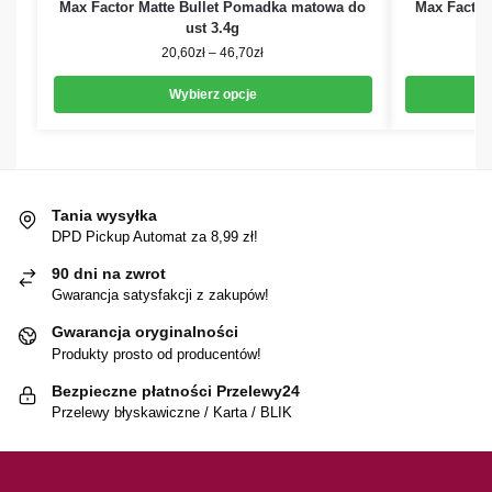
Max Factor Matte Bullet Pomadka matowa do
Max Factor
ust 3.4g
20,60
zł
–
46,70
zł
Wybierz opcje
Tania wysyłka
DPD Pickup Automat za 8,99 zł!
90 dni na zwrot
Gwarancja satysfakcji z zakupów!
Gwarancja oryginalności
Produkty prosto od producentów!
Bezpieczne płatności Przelewy24
Przelewy błyskawiczne / Karta / BLIK