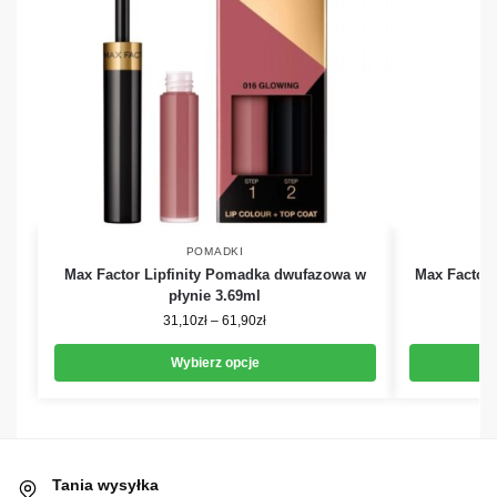
POMADKI
Max Factor Lipfinity Pomadka dwufazowa w
Max Factor 
płynie 3.69ml
31,10
zł
–
61,90
zł
Wybierz opcje
Tania wysyłka