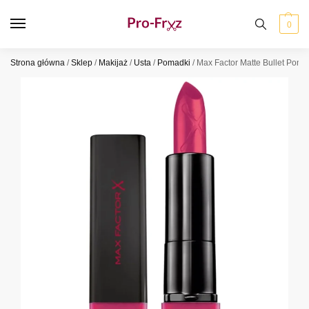
0
Strona główna
/
Sklep
/
Makijaż
/
Usta
/
Pomadki
/
Max Factor Matte Bullet Poma