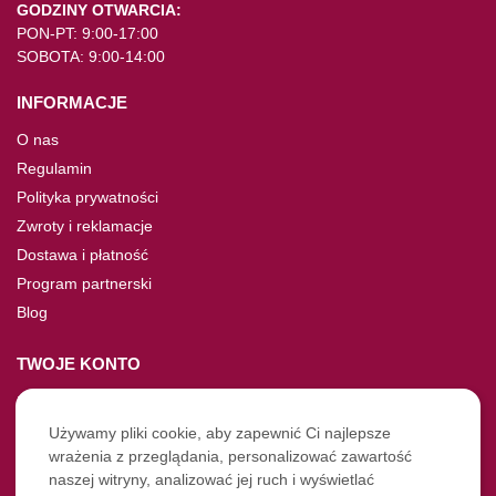
GODZINY OTWARCIA:
PON-PT: 9:00-17:00
SOBOTA: 9:00-14:00
INFORMACJE
O nas
Regulamin
Polityka prywatności
Zwroty i reklamacje
Dostawa i płatność
Program partnerski
Blog
TWOJE KONTO
Moje konto
Nie pamiętasz hasła?
Używamy pliki cookie, aby zapewnić Ci najlepsze
wrażenia z przeglądania, personalizować zawartość
Twoje zamówienia
naszej witryny, analizować jej ruch i wyświetlać