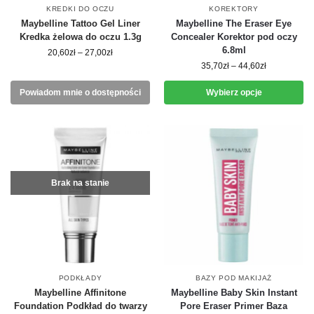
KREDKI DO OCZU
KOREKTORY
Maybelline Tattoo Gel Liner
Maybelline The Eraser Eye
Kredka żelowa do oczu 1.3g
Concealer Korektor pod oczy
6.8ml
20,60
zł
–
27,00
zł
35,70
zł
–
44,60
zł
Powiadom mnie o dostępności
Wybierz opcje
Brak na stanie
PODKŁADY
BAZY POD MAKIJAŻ
Maybelline Affinitone
Maybelline Baby Skin Instant
Foundation Podkład do twarzy
Pore Eraser Primer Baza