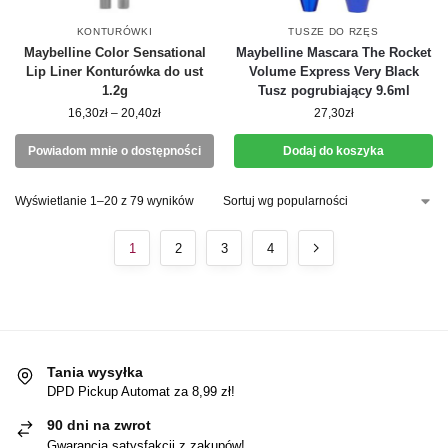
KONTURÓWKI
TUSZE DO RZĘS
Maybelline Color Sensational
Maybelline Mascara The Rocket
Lip Liner Konturówka do ust
Volume Express Very Black
1.2g
Tusz pogrubiający 9.6ml
16,30
zł
–
20,40
zł
27,30
zł
Powiadom mnie o dostępności
Dodaj do koszyka
Wyświetlanie 1–20 z 79 wyników
1
2
3
4
Tania wysyłka
DPD Pickup Automat za 8,99 zł!
90 dni na zwrot
Gwarancja satysfakcji z zakupów!