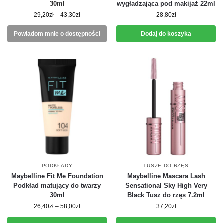
30ml
wygładzająca pod makijaż 22ml
29,20
zł
–
43,30
zł
28,80
zł
Powiadom mnie o dostępności
Dodaj do koszyka
PODKŁADY
TUSZE DO RZĘS
Maybelline Fit Me Foundation
Maybelline Mascara Lash
Podkład matujący do twarzy
Sensational Sky High Very
30ml
Black Tusz do rzęs 7.2ml
26,40
zł
–
58,00
zł
37,20
zł