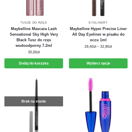
TUSZE DO RZĘS
EYELINERY
Maybelline Mascara Lash
Maybelline Hyper Precise Liner
Sensational Sky High Very
All Day Eyeliner w pisaku do
Black Tusz do rzęs
oczu 1ml
wodoodporny 7.2ml
26,40
zł
–
32,90
zł
35,00
zł
Dodaj do koszyka
Wybierz opcje
Brak na stanie