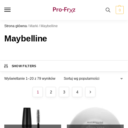
0
Strona główna
/
Marki
/
Maybelline
Maybelline
SHOW FILTERS
Wyświetlanie 1–20 z 79 wyników
1
2
3
4