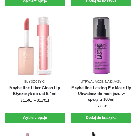
Wybierz opcje
Dodaj do koszyka
BŁYSZCZYKI
UTRWALACZE MAKIJAŻU
Maybelline Lifter Gloss Lip
Maybelline Lasting Fix Make Up
Błyszczyk do ust 5.4ml
Utrwalacz do makijażu w
spray’u 100ml
21,50
zł
–
31,70
zł
37,60
zł
Wybierz opcje
Dodaj do koszyka