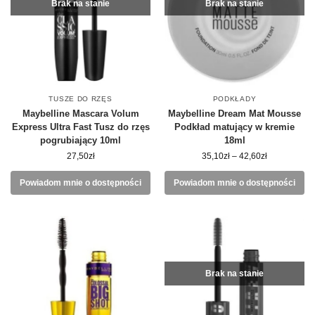
Brak na stanie
Brak na stanie
TUSZE DO RZĘS
PODKŁADY
Maybelline Mascara Volum
Maybelline Dream Mat Mousse
Express Ultra Fast Tusz do rzęs
Podkład matujący w kremie
pogrubiający 10ml
18ml
27,50
zł
35,10
zł
–
42,60
zł
Powiadom mnie o dostępności
Powiadom mnie o dostępności
Brak na stanie