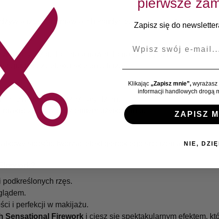
pierwsze zam
 odżywia rzęsy i poprawia ich kondycję, sprawiając, że stają się
Zapisz się do newslettera
E-mail
 wirujący wzór, docierają nawet do najkrótszych rzęs.
z grudek czy efektu sklejonych rzęs.
Klikając
„Zapisz mnie”,
wyrażasz 
informacji handlowych drogą m
e się na rzęsach przez cały dzień.
i praktycznym w codziennym użytkowaniu.
ZAPISZ M
ątkowy sposób, tworząc efekt głębokiego spojrzenia.
NIE, DZIĘ
Firework?
i podkreślonych rzęs.
glądem.
i i perfekcji w makijażu.
h Sensational Firework
i ciesz się spektakularnym efektem, któ