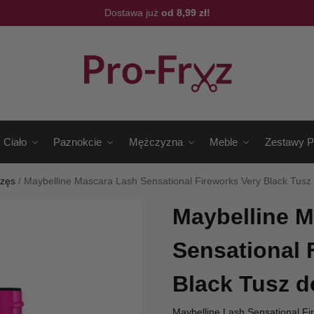
Dostawa już
od 8,99 zł!
Ciało
Paznokcie
Mężczyzna
Meble
Zestawy P
rzęs
/
Maybelline Mascara Lash Sensational Fireworks Very Black Tusz
Maybelline 
Sensational 
Black Tusz d
Maybelline Lash Sensational Fir