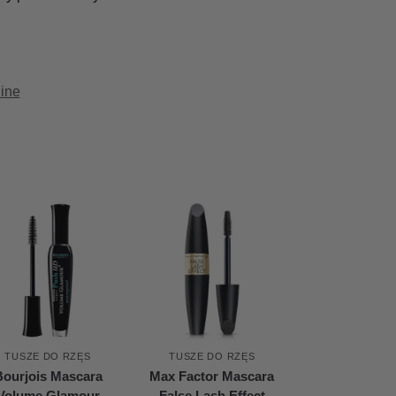
ine
TUSZE DO RZĘS
TUSZE DO RZĘS
Bourjois Mascara
Max Factor Mascara
Volume Glamour
False Lash Effect