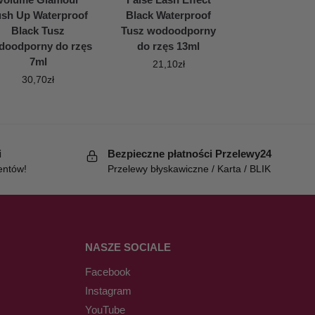
sh Up Waterproof
Black Waterproof
Black Tusz
Tusz wodoodporny
doodporny do rzęs
do rzęs 13ml
7ml
21,10
zł
30,70
zł
i
Bezpieczne płatności Przelewy24
entów!
Przelewy błyskawiczne / Karta / BLIK
NASZE SOCIALE
Facebook
Instagram
YouTube