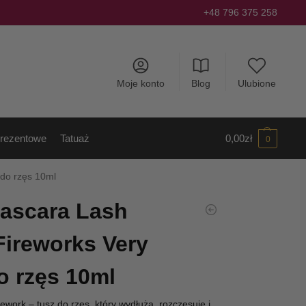
+48 796 375 258
Moje konto
Blog
Ulubione
rezentowe
Tatuaż
0,00
zł
0
 do rzęs 10ml
Mascara Lash
Fireworks Very
o rzęs 10ml
ework – tusz do rzęs, który wydłuża, rozczesuje i