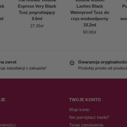
ck
Express Very Black
Lashes Black
Pu
Tusz pogrubiający
Waterproof Tusz do
ml
9.6ml
rzęs wodoodporny
wo
10.2ml
27,30
zł
60,00
zł
 na zwrot
Gwarancja oryginalnośc
ja satysfakcji z zakupów!
Produkty prosto od produc
JE
TWOJE KONTO
Moje konto
Nie pamiętasz hasła?
watności
Twoje zamówienia