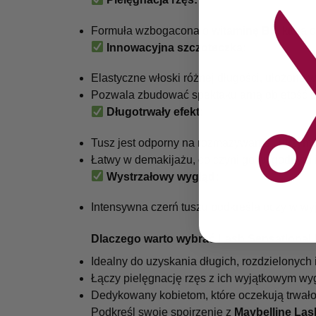
Formuła wzbogacona o
witaminę B5
, która
Innowacyjna szczoteczka:
Elastyczne włoski różnej długości, ułożone w
Pozwala zbudować spektakularną objętość be
Długotrwały efekt:
Tusz jest odporny na rozmazywanie i utrzymuj
Łatwy w demakijażu, co czyni go wygodnym 
Wystrzałowy wygląd:
Intensywna czerń tuszu podkreśla oczy w wyj
Dlaczego warto wybrać Lash Sensational 
Idealny do uzyskania długich, rozdzielonych 
Łączy pielęgnację rzęs z ich wyjątkowym wy
Dedykowany kobietom, które oczekują trwałośc
Podkreśl swoje spojrzenie z
Maybelline Las