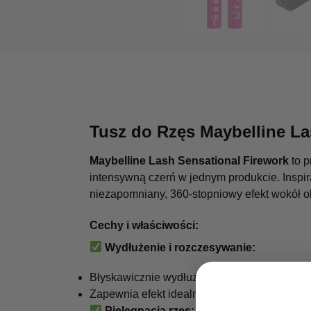
Tusz do Rzęs Maybelline La
Maybelline Lash Sensational Firework
to p
intensywną czerń w jednym produkcie. Inspira
niezapomniany, 360-stopniowy efekt wokół o
Cechy i właściwości:
Wydłużenie i rozczesywanie:
Błyskawicznie wydłuża rzęsy, otaczając je i
Zapewnia efekt idealnie rozdzielonych rzęs, 
Pielęgnacja rzęs: