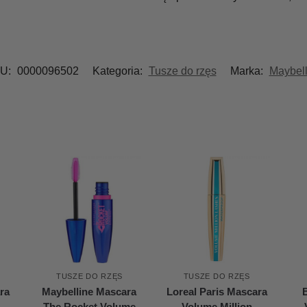
U:
0000096502
Kategoria:
Tusze do rzęs
Marka:
Maybell
TUSZE DO RZĘS
TUSZE DO RZĘS
ra
Maybelline Mascara
Loreal Paris Mascara
The Rocket Volume
Volume Million