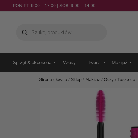
PON-PT: 9:00 – 17:00 | SOB: 9:00 – 14:00
Sprzęt & akcesoria
Włosy
Twarz
Makijaż
Strona główna
/
Sklep
/
Makijaż
/
Oczy
/
Tusze do 