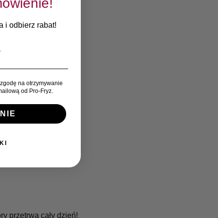
ówienie!
 mocniejsze i zdrowsze.
 i odbierz rabat!
zgodę na otrzymywanie
ailową od Pro-Fryz.
NIE
KI
ry przetrwa cały dzień!