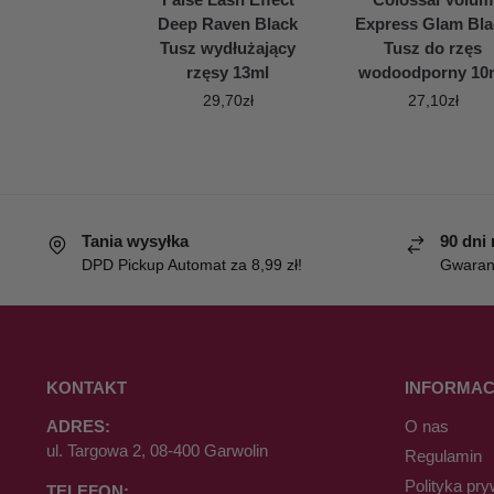
Deep Raven Black
Express Glam Bla
Tusz wydłużający
Tusz do rzęs
rzęsy 13ml
wodoodporny 10
29,70
zł
27,10
zł
Tania wysyłka
90 dni
DPD Pickup Automat za 8,99 zł!
Gwaranc
KONTAKT
INFORMAC
ADRES:
O nas
ul. Targowa 2, 08-400 Garwolin
Regulamin
Polityka pry
TELEFON: