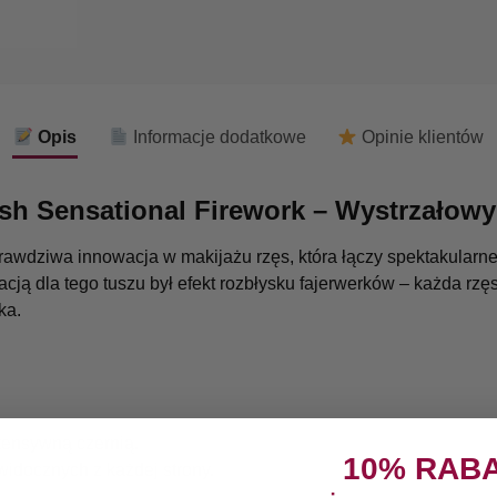
Opis
Informacje dodatkowe
Opinie klientów
sh Sensational Firework – Wystrzałowy
rawdziwa innowacja w makijażu rzęs, która łączy spektakularn
cją dla tego tuszu był efekt rozbłysku fajerwerków – każda rzę
ka.
ntensywną czernią.
10% RAB
widocznych z każdej strony.