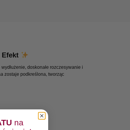
 Efekt
e wydłużenie, doskonałe rozczesywanie i
sa zostaje podkreślona, tworząc
ATU
na