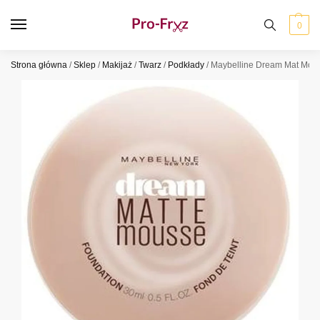
0
Strona główna
/
Sklep
/
Makijaż
/
Twarz
/
Podkłady
/
Maybelline Dream Mat Mous