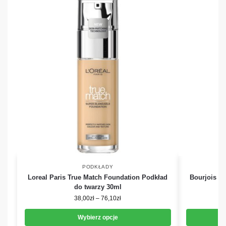
PODKŁADY
Loreal Paris True Match Foundation Podkład
Bourjois 1
do twarzy 30ml
38,00
zł
–
76,10
zł
Wybierz opcje