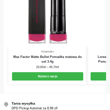
POMADKI
Max Factor Matte Bullet Pomadka matowa do
Loreal P
ust 3.4g
Pomadka
20,60
zł
–
46,70
zł
Wybierz opcje
Tania wysyłka
DPD Pickup Automat za 8,99 zł!