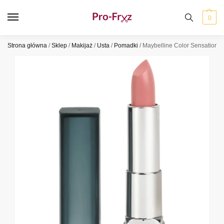
0
Strona główna
/
Sklep
/
Makijaż
/
Usta
/
Pomadki
/
Maybelline Color Sensationa