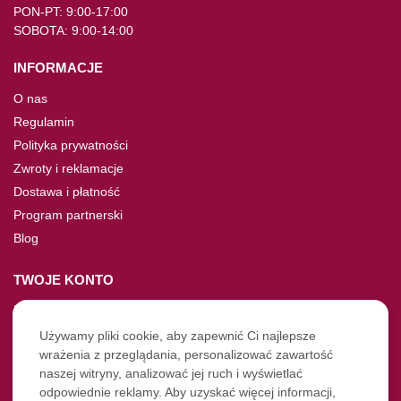
PON-PT: 9:00-17:00
SOBOTA: 9:00-14:00
INFORMACJE
O nas
Regulamin
Polityka prywatności
Zwroty i reklamacje
Dostawa i płatność
Program partnerski
Blog
TWOJE KONTO
Moje konto
Nie pamiętasz hasła?
Używamy pliki cookie, aby zapewnić Ci najlepsze
wrażenia z przeglądania, personalizować zawartość
Twoje zamówienia
naszej witryny, analizować jej ruch i wyświetlać
odpowiednie reklamy. Aby uzyskać więcej informacji,
NASZE SOCIALE