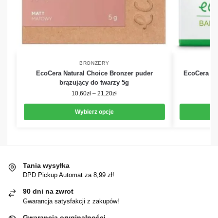
BRONZERY
EcoCera Natural Choice Bronzer puder
EcoCera Br
brązujący do twarzy 5g
10,60
zł
–
21,20
zł
Wybierz opcje
Tania wysyłka
DPD Pickup Automat za 8,99 zł!
90 dni na zwrot
Gwarancja satysfakcji z zakupów!
Gwarancja oryginalności