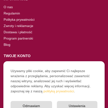
O nas
Regulamin
Polityka prywatności
Zwroty i reklamacje
Dostawa i płatność
Program partnerski
Blog
TWOJE KONTO
Moje konto
Nie pamiętasz hasła?
Używamy pliki cookie, aby zapewnić Ci najlepsze
wrażenia z przeglądania, personalizować zawartość
Twoje zamówienia
naszej witryny, analizować jej ruch i wyświetlać
odpowiednie reklamy. Aby uzyskać więcej informacji,
NASZE SOCIALE
zapoznaj się z naszą
polityką prywatności
.
Facebook
Instagram
Odmawiam
Ustawienia