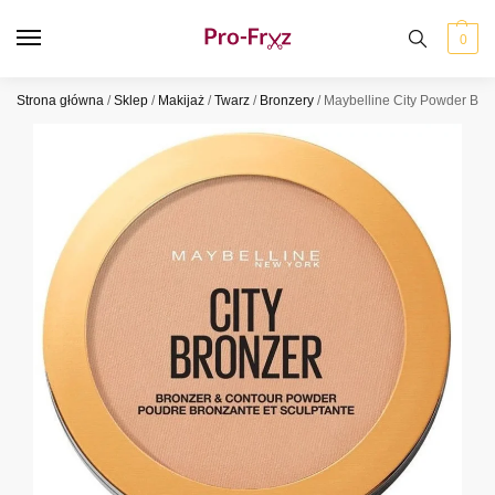
0
Strona główna
/
Sklep
/
Makijaż
/
Twarz
/
Bronzery
/
Maybelline City Powder Bro