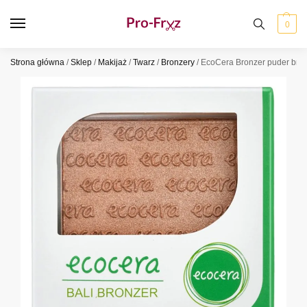
0
Strona główna
/
Sklep
/
Makijaż
/
Twarz
/
Bronzery
/
EcoCera Bronzer puder brąz