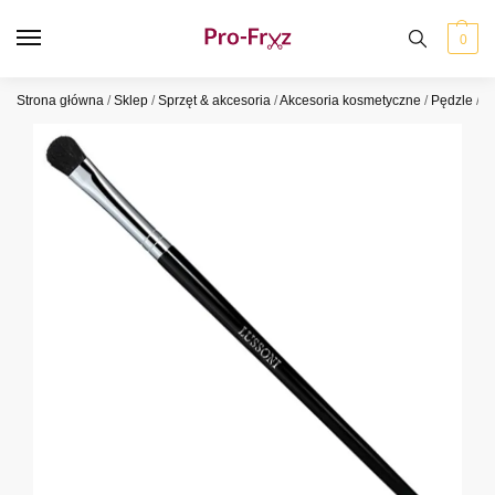
0
Strona główna
/
Sklep
/
Sprzęt & akcesoria
/
Akcesoria kosmetyczne
/
Pędzle
/
P