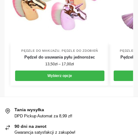
PĘDZLE DO MAKIJAŻU
,
PĘDZLE DO ZDOBIEŃ
PĘDZLE D
Pędzel do usuwania pyłu jednorożec
Pędzel d
13,50
zł
–
17,00
zł
Wybierz opcje
Tania wysyłka
DPD Pickup Automat za 8,99 zł!
90 dni na zwrot
Gwarancja satysfakcji z zakupów!