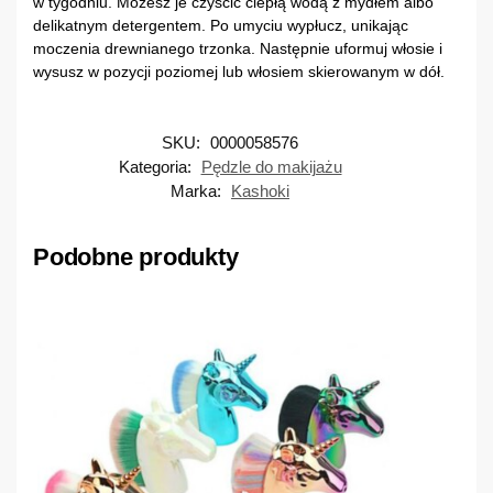
w tygodniu. Możesz je czyścić ciepłą wodą z mydłem albo
delikatnym detergentem. Po umyciu wypłucz, unikając
moczenia drewnianego trzonka. Następnie uformuj włosie i
wysusz w pozycji poziomej lub włosiem skierowanym w dół.
SKU:
0000058576
Kategoria:
Pędzle do makijażu
Marka:
Kashoki
Podobne produkty