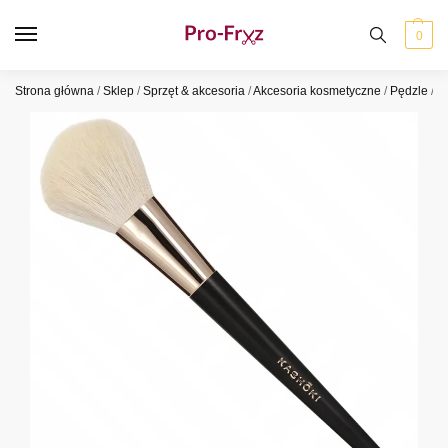
0
Strona główna
/
Sklep
/
Sprzęt & akcesoria
/
Akcesoria kosmetyczne
/
Pędzle
/
P