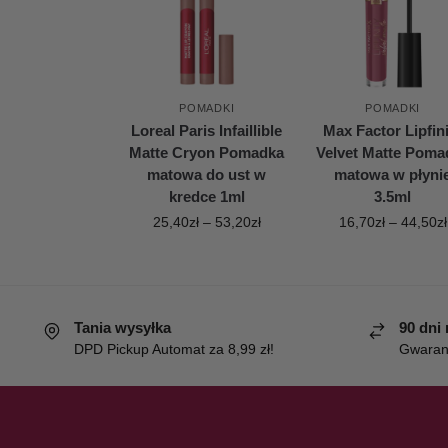
POMADKI
POMADKI
Loreal Paris Infaillible
Max Factor Lipfin
Matte Cryon Pomadka
Velvet Matte Poma
matowa do ust w
matowa w płyni
kredce 1ml
3.5ml
25,40
zł
–
53,20
zł
16,70
zł
–
44,50
zł
Tania wysyłka
90 dni
DPD Pickup Automat za 8,99 zł!
Gwaranc