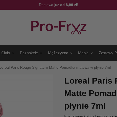
Dostawa już
od 8,99 zł!
Ciało
Paznokcie
Mężczyzna
Meble
Zestawy P
Loreal Paris Rouge Signature Matte Pomadka matowa w płynie 7ml
Loreal Paris
Matte Pomad
płynie 7ml
Intensywny kolor i formuła tak l