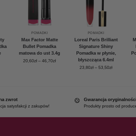
POMADKI
POMADKI
ity
Max Factor Matte
Loreal Paris Brilliant
M
dka
Bullet Pomadka
Signature Shiny
e
matowa do ust 3.4g
Pomadka w płynie,
P
błyszcząca 6.4ml
20,60
zł
–
46,70
zł
23,80
zł
–
53,50
zł
 na zwrot
Gwarancja oryginalnośc
ja satysfakcji z zakupów!
Produkty prosto od produc