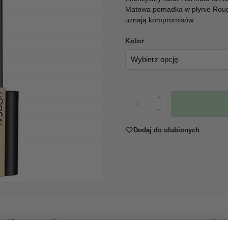
Matowa pomadka w płynie Rouge 
uznają kompromisów.
Kolor
Dodaj do ulubionych
Opis
Informacje dodatkowe
Opinie klientów