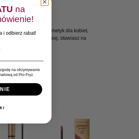
ATU
na
ówienie!
 Rouge Signature to kosmetyk dla kobiet,
 i odbierz rabat!
. Rządzisz, buntujesz się, stawiasz na
zgodę na otrzymywanie
ailową od Pro-Fryz.
L'Oreal Paris
NIE
KI