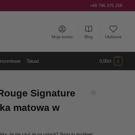
+48 796 375 258
Moje konto
Blog
Ulubione
rezentowe
Tatuaż
0,00
zł
0
 Rouge Signature
ka matowa w
ekka, że nie czuć jej na ustach? Teraz to możliwe!