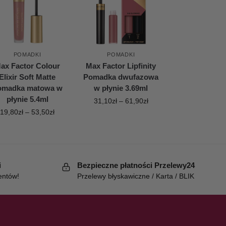
POMADKI
POMADKI
ax Factor Colour
Max Factor Lipfinity
Elixir Soft Matte
Pomadka dwufazowa
omadka matowa w
w płynie 3.69ml
płynie 5.4ml
31,10
zł
–
61,90
zł
19,80
zł
–
53,50
zł
i
Bezpieczne płatności Przelewy24
entów!
Przelewy błyskawiczne / Karta / BLIK