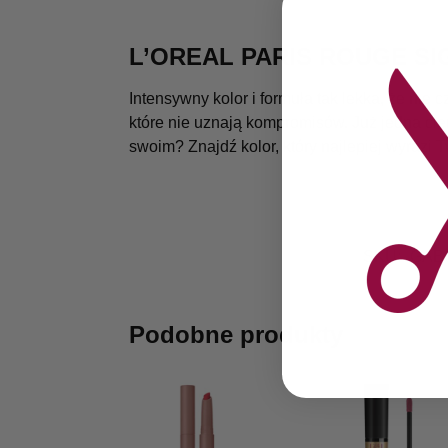
L’OREAL PARIS ROUGE S
Intensywny kolor i formuła tak lekka, że nie
które nie uznają kompromisów. Już jedna cie
swoim? Znajdź kolor, który najlepiej wyrazi T
SKU:
GAB
Podobne produkty