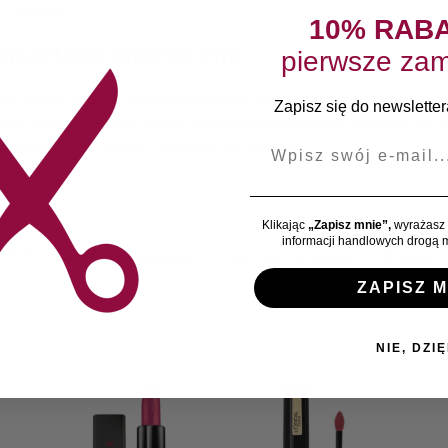
10% RAB
IGNATURE MATTE 7ml
pierwsze zam
 czuć jej na ustach? Teraz to możliwe! Matowa pomadka w płynie
Zapisz się do newslettera
nka warstwa nadaje ustom przepiękny, naturalnie matowy odcień
E-mail
woją pewność siebie i wyróżnij się z tłumu!
Klikając
„Zapisz mnie”,
wyrażasz 
informacji handlowych drogą m
0405
Kategoria:
Pomadki
Znacznik:
Wycofany
Marka:
ZAPISZ M
NIE, DZIĘ