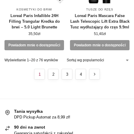
KOSMETYKI DO BRWI
TUSZE DO RZĘS
Loreal Paris Infallible 24H
Loreal Paris Mascara False
Filling Trangular Kredka do
Lash Telescopic Lift Extra Black
brwi – 5.0 Light Brunette
Tusz wydłużający do rzęs 9.9ml
35,50
zł
51,40
zł
Powiadom mnie o dostępności
Powiadom mnie o dostępności
Wyświetlanie 1–20 z 76 wyników
1
2
3
4
Tania wysyłka
DPD Pickup Automat za 8,99 zł!
90 dni na zwrot
Gwarancja satysfakcji z zakupów!