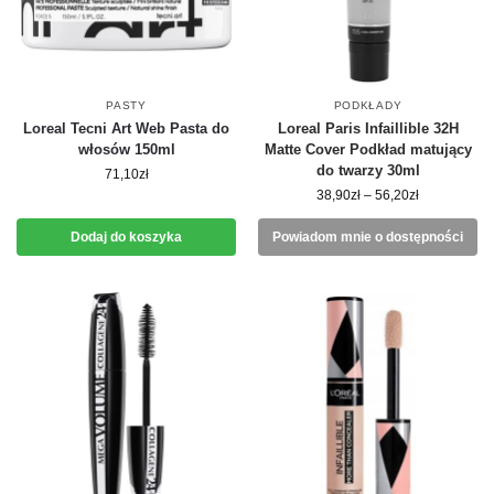
PASTY
PODKŁADY
Loreal Tecni Art Web Pasta do
Loreal Paris Infaillible 32H
włosów 150ml
Matte Cover Podkład matujący
do twarzy 30ml
71,10
zł
38,90
zł
–
56,20
zł
Dodaj do koszyka
Powiadom mnie o dostępności