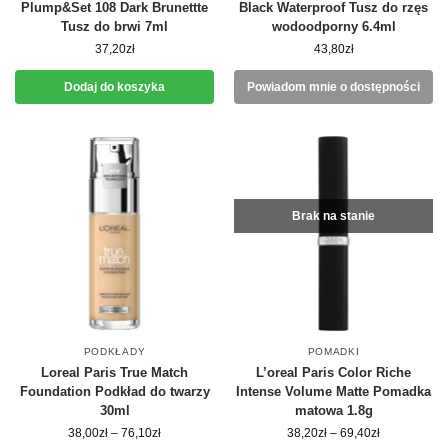
Plump&Set 108 Dark Brunettte
Black Waterproof Tusz do rzęs
Tusz do brwi 7ml
wodoodporny 6.4ml
37,20
zł
43,80
zł
Dodaj do koszyka
Powiadom mnie o dostępności
Brak na stanie
PODKŁADY
POMADKI
Loreal Paris True Match
L’oreal Paris Color Riche
Foundation Podkład do twarzy
Intense Volume Matte Pomadka
30ml
matowa 1.8g
38,00
zł
–
76,10
zł
38,20
zł
–
69,40
zł