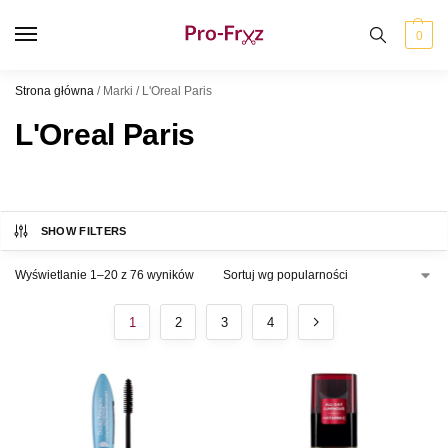
0
Strona główna
/
Marki
/
L'Oreal Paris
L'Oreal Paris
SHOW FILTERS
Wyświetlanie 1–20 z 76 wyników
1
2
3
4