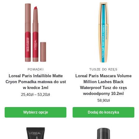
POMADKI
TUSZE DO RZĘS
Loreal Paris Infaillible Matte
Loreal Paris Mascara Volume
Cryon Pomadka matowa do ust
Million Lashes Black
w kredce 1ml
Waterproof Tusz do rzęs
wodoodporny 10.2ml
25,40
zł
–
53,20
zł
58,90
zł
Wybierz opcje
Dodaj do koszyka