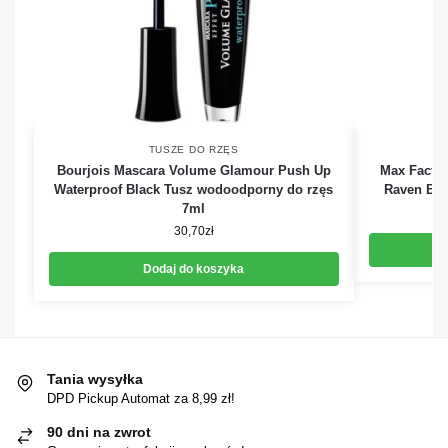
TUSZE DO RZĘS
Bourjois Mascara Volume Glamour Push Up
Max Factor
Waterproof Black Tusz wodoodporny do rzęs
Raven Bla
7ml
30,70
zł
Dodaj do koszyka
Tania wysyłka
DPD Pickup Automat za 8,99 zł!
90 dni na zwrot