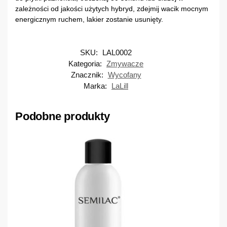
zależności od jakości użytych hybryd, zdejmij wacik mocnym
energicznym ruchem, lakier zostanie usunięty.
SKU:
LAL0002
Kategoria:
Zmywacze
Znacznik:
Wycofany
Marka:
LaLill
Podobne produkty