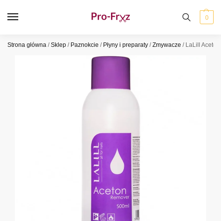
0
Strona główna
/
Sklep
/
Paznokcie
/
Płyny i preparaty
/
Zmywacze
/
LaLill Aceto