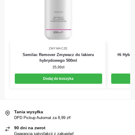
ZMYWACZE
Semilac Remover Zmywacz do lakieru
Hi Hybri
hybrydowego 500ml
35,99
zł
Dodaj do koszyka
Tania wysyłka
DPD Pickup Automat za 8,99 zł!
90 dni na zwrot
Gwarancja satysfakcji z zakupów!