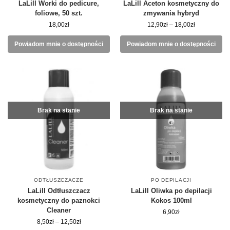
LaLill Worki do pedicure,
LaLill Aceton kosmetyczny do
foliowe, 50 szt.
zmywania hybryd
18,00
zł
12,90
zł
–
18,00
zł
Powiadom mnie o dostępności
Powiadom mnie o dostępności
Brak na stanie
Brak na stanie
ODTŁUSZCZACZE
PO DEPILACJI
LaLill Odtłuszczacz
LaLill Oliwka po depilacji
kosmetyczny do paznokci
Kokos 100ml
Cleaner
6,90
zł
8,50
zł
–
12,50
zł