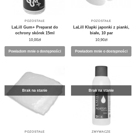
POZOSTAŁE
POZOSTAŁE
LaLill Gum+ Preparat do
LaLill Klapki japonki z pianki,
ochrony skórek 15ml
białe, 10 par
10,00
zł
10,90
zł
Powiadom mnie o dostępności
Powiadom mnie o dostępności
Brak na stanie
Brak na stanie
POZOSTAŁE
ZMYWACZE