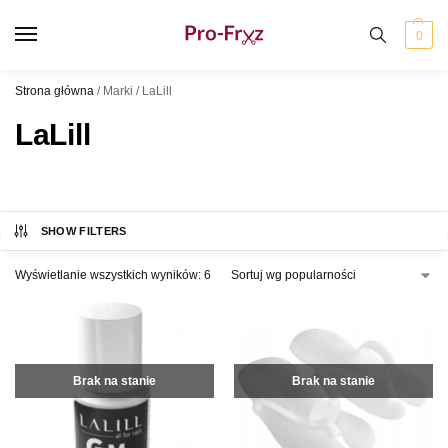
0
Strona główna
/
Marki
/
LaLill
LaLill
SHOW FILTERS
Wyświetlanie wszystkich wyników: 6
Brak na stanie
Brak na stanie