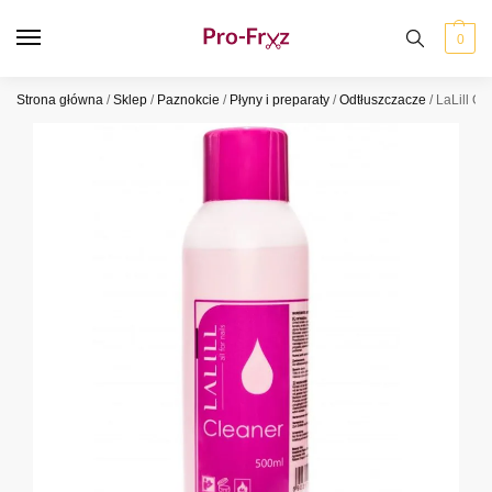
0
Strona główna
/
Sklep
/
Paznokcie
/
Płyny i preparaty
/
Odtłuszczacze
/
LaLill O