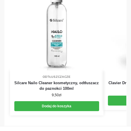
ODTŁUSZCZACZE
Silcare Nailo Cleaner kosmetyczny, odtłuszacz
Clavier Dry
do paznokci 100ml
9,50
zł
Dodaj do koszyka