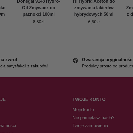
Donegal 9148 Hydro-
Hi Hybrid Aceton do
kci
Oil Zmywacz do
zmywania lakierów
Zm
wym
paznokci 100ml
hybrydowych 50ml
z 
8,50
zł
6,50
zł
 na zwrot
Gwarancja oryginalnośc
ja satysfakcji z zakupów!
Produkty prosto od produc
JE
TWOJE KONTO
Moje konto
Nie pamiętasz hasła?
watności
Twoje zamówienia