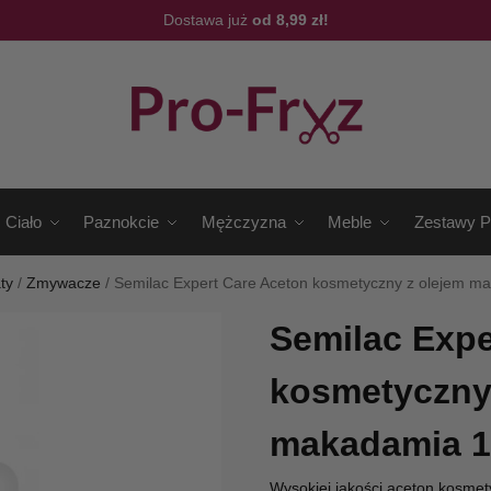
Dostawa już
od 8,99 zł!
Ciało
Paznokcie
Mężczyzna
Meble
Zestawy P
ty
/
Zmywacze
/
Semilac Expert Care Aceton kosmetyczny z olejem m
Semilac Expe
kosmetyczny
makadamia 1
Wysokiej jakości aceton kosmet