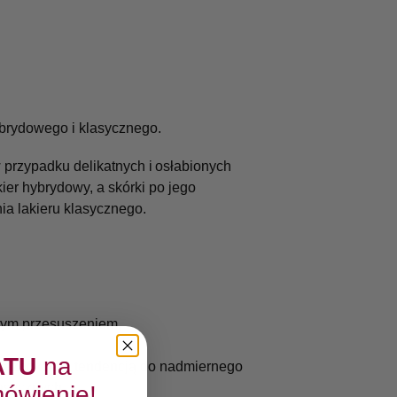
brydowego i klasycznego.
przypadku delikatnych i osłabionych
ier hybrydowy, a skórki po jego
a lakieru klasycznego.
rnym przesuszeniem,
ATU
na
 paznokcia z tendencją do nadmiernego
asycznych,
ówienie!