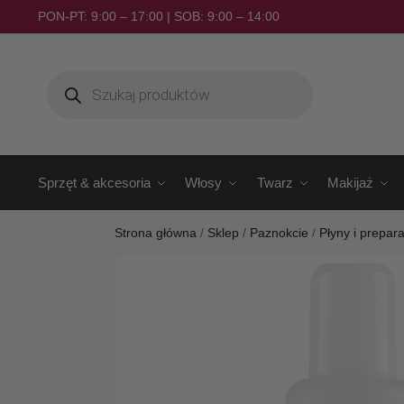
PON-PT: 9:00 – 17:00 | SOB: 9:00 – 14:00
Sprzęt & akcesoria
Włosy
Twarz
Makijaż
Strona główna
/
Sklep
/
Paznokcie
/
Płyny i prepara