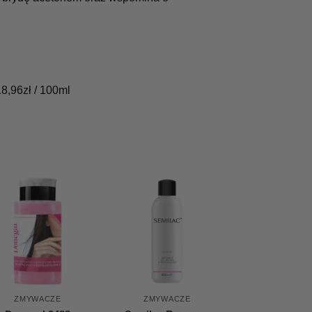
18,96
zł
/ 100ml
ZMYWACZE
ZMYWACZE