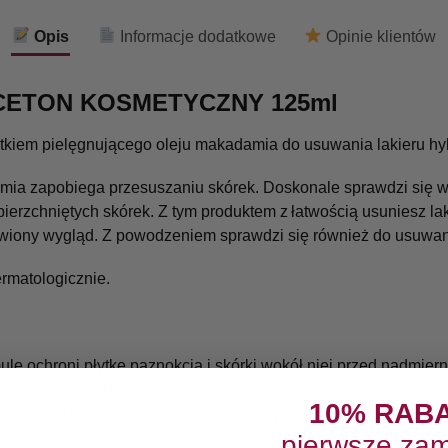
Opis
Informacje dodatkowe
Opinie klientów
CETON KOSMETYCZNY 125ml
tkiem pielęgnującego oleju makadamia do usuwania lakieru hy
ia zapobiega przesuszaniu skórek. Doskonale sprawdzi się w 
ierzchniętych skórek. Z tym produktem z łatwością usuniesz lak
wiony wygląd. Z powodzeniem sprawdzi się również do usuwani
ermatologicznie.
le ochroni płytkę paznokcia i skórki wokół niej przed nadmie
 na zdrowe i odżywione,
10% RAB
formuła doskonale sprawdzi się w przypadku delikatnej płytki
zeniem może służyć do usuwania lakierów hybrydowych oraz kl
pierwsze zam