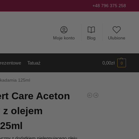
+48 796 375 258
Moje konto
Blog
Ulubione
rezentowe
Tatuaż
0,00
zł
0
akadamia 125ml
rt Care Aceton
 z olejem
25ml
yczny z dodatkiem pielęgnującego oleju