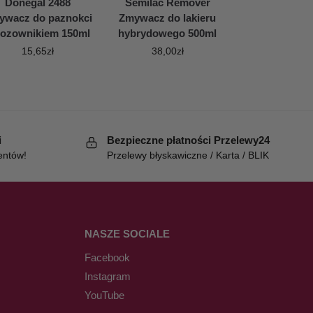
Donegal 2488
Semilac Remover
ywacz do paznokci
Zmywacz do lakieru
dozownikiem 150ml
hybrydowego 500ml
15,65
zł
38,00
zł
i
Bezpieczne płatności Przelewy24
entów!
Przelewy błyskawiczne / Karta / BLIK
NASZE SOCIALE
Facebook
Instagram
YouTube