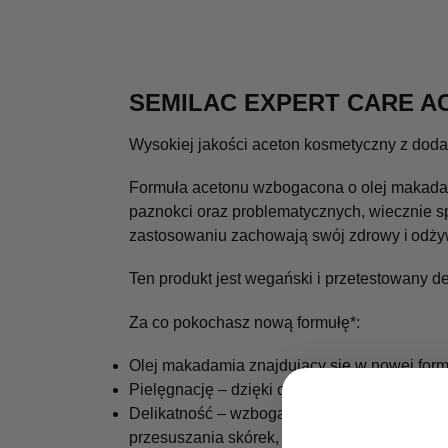
SEMILAC EXPERT CARE A
Wysokiej jakości aceton kosmetyczny z doda
Formuła acetonu wzbogacona o olej makadam
paznokci oraz problematycznych, wiecznie sp
zastosowaniu zachowają swój zdrowy i odży
Ten produkt jest wegański i przetestowany d
Za co pokochasz nową formułę*:
Olej makadamia znajdujący się w nowej formu
Pielęgnację – dzięki czemu skórki wyglądają
Delikatność – wzbogacona o olej makadamia 
przesuszania skórek, dzięki czemu z powod