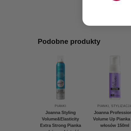
SKU:
00
Podobne produkty
PIANKI
PIANKI
,
STYLIZACJ
Joanna Styling
Joanna Professio
Volume&Elasticity
Volume Up Pianka
Extra Strong Pianka
włosów 150ml