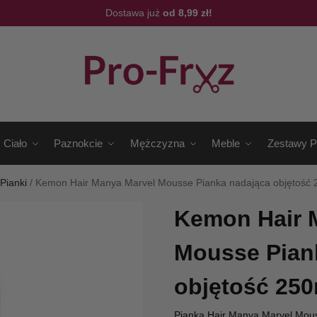
Dostawa już
od 8,99 zł!
Ciało
Paznokcie
Mężczyzna
Meble
Zestawy P
/
Pianki
/
Kemon Hair Manya Marvel Mousse Pianka nadająca objętość 
Kemon Hair 
Mousse Pian
objętość 250
Pianka Hair Manya Marvel Mouss