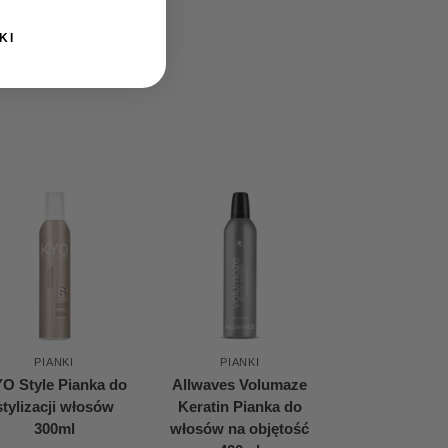
KI
a:
Kemon
PIANKI
PIANKI
O Style Pianka do
Allwaves Volumaze
stylizacji włosów
Keratin Pianka do
300ml
włosów na objętość