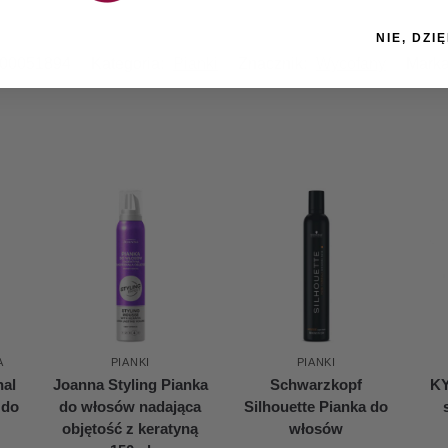
NIE, DZIĘ
00051894
Kategoria:
Pianki
Znacznik:
Wycofany
Mark
A
PIANKI
PIANKI
nal
Joanna Styling Pianka
Schwarzkopf
KY
 do
do włosów nadająca
Silhouette Pianka do
objętość z keratyną
włosów