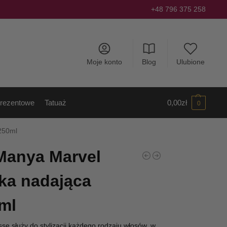
+48 796 375 258
Moje konto
Blog
Ulubione
rezentowe
Tatuaż
0,00
zł
0
250ml
Manya Marvel
ka nadająca
ml
e służy do stylizacji każdego rodzaju włosów, w