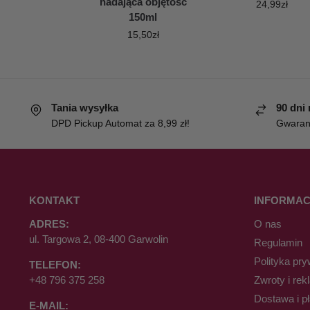
nadająca objętość
24,99
zł
150ml
15,50
zł
Tania wysyłka
90 dni
DPD Pickup Automat za 8,99 zł!
Gwaranc
KONTAKT
INFORMAC
ADRES:
O nas
ul. Targowa 2, 08-400 Garwolin
Regulamin
Polityka pry
TELEFON:
+48 796 375 258
Zwroty i rek
Dostawa i p
E-MAIL: