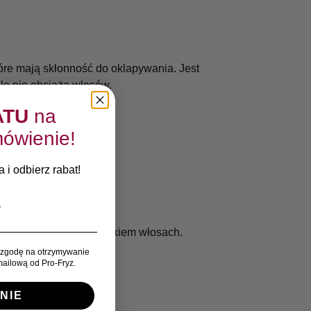
óre mają skłonność do oklapywania. Jest
łę nie obciąża włosów.
ATU
na
ówienie!
 i odbierz rabat!
ych, osuszonych ręcznikiem włosach.
stawie zębów.
zgodę na otrzymywanie
ailową od Pro-Fryz.
NIE