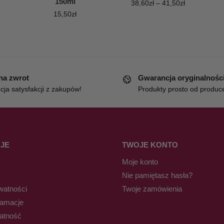
150ml
38,60
zł
–
41,50
zł
15,50
zł
 na zwrot
Gwarancja oryginalnośc
ja satysfakcji z zakupów!
Produkty prosto od produc
JE
TWOJE KONTO
Moje konto
Nie pamiętasz hasła?
watności
Twoje zamówienia
lamacje
łatność