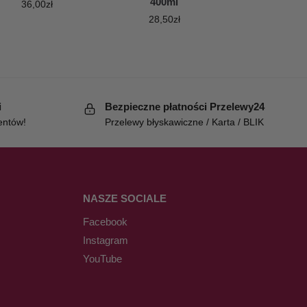
400ml
36,00
zł
28,50
zł
i
Bezpieczne płatności Przelewy24
entów!
Przelewy błyskawiczne / Karta / BLIK
NASZE SOCIALE
Facebook
Instagram
YouTube