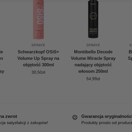
SPRAYE
SPRAYE
S
de
Schwarzkopf OSiS+
Montibello Decode
B
on
Volume Up Spray na
Volume Miracle Spray
S
y
objętość 300ml
nadający objętość
sy
włosom 250ml
30,50
zł
54,99
zł
 na zwrot
Gwarancja oryginalnośc
ja satysfakcji z zakupów!
Produkty prosto od produc