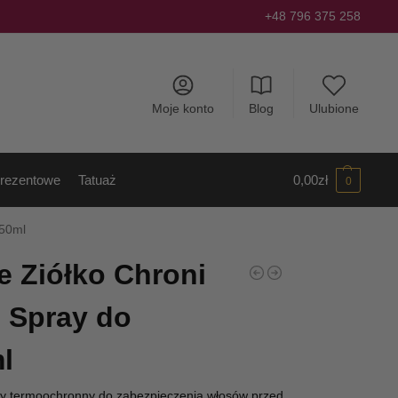
+48 796 375 258
Moje konto
Blog
Ulubione
rezentowe
Tatuaż
0,00
zł
0
150ml
e Ziółko Chroni
 Spray do
l
ay termoochronny do zabezpieczenia włosów przed