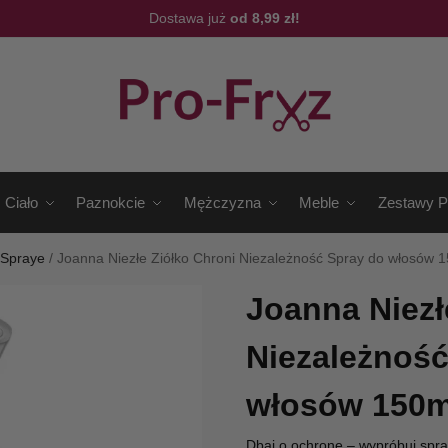
Dostawa już
od 8,99 zł!
Ciało
Paznokcie
Mężczyzna
Meble
Zestawy P
/
Spraye
/
Joanna Niezłe Ziółko Chroni Niezależność Spray do włosów 
Joanna Niezł
Niezależność
włosów 150m
Dbaj o ochronę – wypróbuj spr