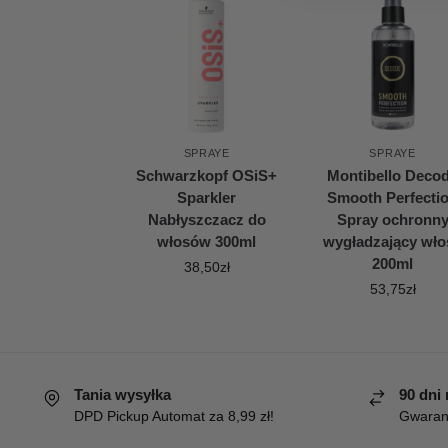
SPRAYE
SPRAYE
Schwarzkopf OSiS+
Montibello Deco
Sparkler
Smooth Perfecti
Nabłyszczacz do
Spray ochronn
włosów 300ml
wygładzający wło
200ml
38,50
zł
53,75
zł
Tania wysyłka
90 dni
DPD Pickup Automat za 8,99 zł!
Gwaranc