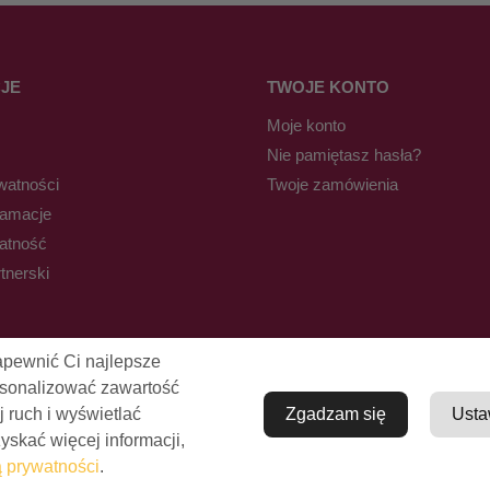
JE
TWOJE KONTO
Moje konto
Nie pamiętasz hasła?
watności
Twoje zamówienia
lamacje
łatność
tnerski
apewnić Ci najlepsze
rsonalizować zawartość
j ruch i wyświetlać
Zgadzam się
Usta
skać więcej informacji,
© Pro-Fryz.pl 2021-2026
ą prywatności
.