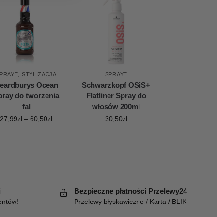
PRAYE
,
STYLIZACJA
SPRAYE
eardburys Ocean
Schwarzkopf OSiS+
pray do tworzenia
Flatliner Spray do
fal
włosów 200ml
27,99
zł
–
60,50
zł
30,50
zł
i
Bezpieczne płatności Przelewy24
entów!
Przelewy błyskawiczne / Karta / BLIK