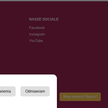
NASZE SOCIALE
Facebook
Instagram
YouTube
wienia
Odmawiam
Masz pytanie? Napisz!