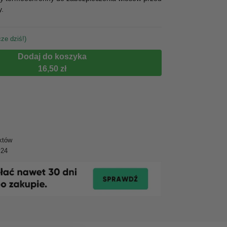
y.
ze dziś!)
Dodaj do koszyka
16,50 zł
któw
y24