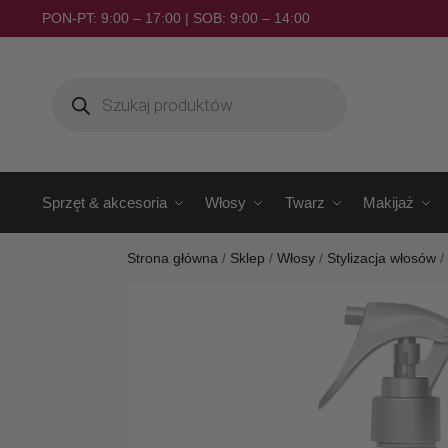
PON-PT: 9:00 – 17:00 | SOB: 9:00 – 14:00
Sprzęt & akcesoria
Włosy
Twarz
Makijaż
Strona główna
/
Sklep
/
Włosy
/
Stylizacja włosów