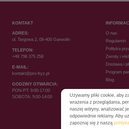
KONTAKT
INFORMAC
ADRES:
O nas
ul. Targowa 2, 08-400 Garwolin
Regulamin
Polityka pry
TELEFON:
+48 796 375 258
Zwroty i rek
Dostawa i p
E-MAIL:
Program par
kontakt@pro-fryz.pl
Blog
GODZINY OTWARCIA:
PON-PT: 9:00-17:00
Używamy pliki cookie, aby z
SOBOTA: 9:00-14:00
wrażenia z przeglądania, pe
naszej witryny, analizować je
odpowiednie reklamy. Aby uzy
zapoznaj się z naszą
polityk