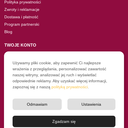
Polityka prywatności
Zwroty i reklamacje
Dostawa i płatność
Program partnerski
Blog
TWOJE KONTO
Moje konto
Nie pamiętasz hasła?
Używamy pliki cookie, aby zapewnić Ci najlepsze
wrażenia z przeglądania, personalizować zawartość
Twoje zamówienia
naszej witryny, analizować jej ruch i wyświetlać
odpowiednie reklamy. Aby uzyskać więcej informacji,
NASZE SOCIALE
zapoznaj się z naszą
polityką prywatności
.
Facebook
Instagram
Odmawiam
Ustawienia
YouTube
© Pro-Fryz.pl 2021-2026
Zgadzam się