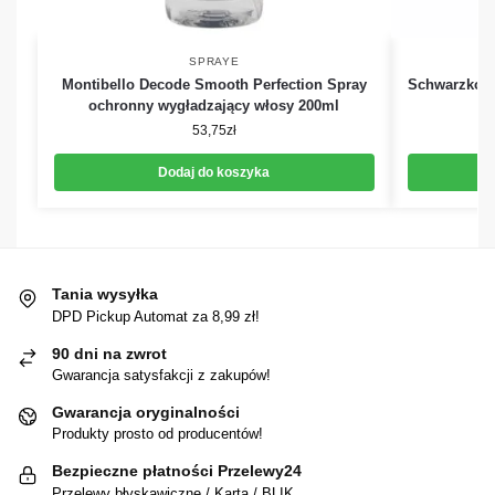
SPRAYE
Montibello Decode Smooth Perfection Spray
Schwarzkopf
ochronny wygładzający włosy 200ml
53,75
zł
Dodaj do koszyka
Tania wysyłka
DPD Pickup Automat za 8,99 zł!
90 dni na zwrot
Gwarancja satysfakcji z zakupów!
Gwarancja oryginalności
Produkty prosto od producentów!
Bezpieczne płatności Przelewy24
Przelewy błyskawiczne / Karta / BLIK