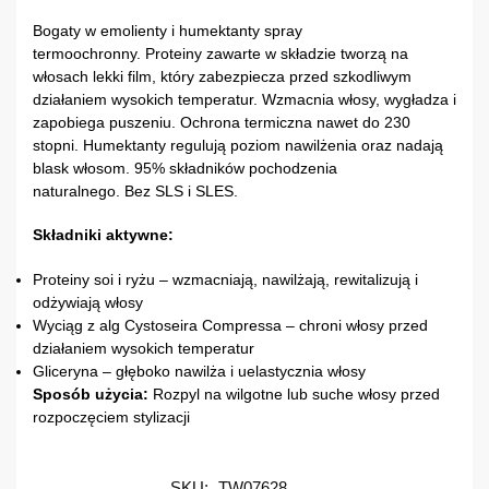
Bogaty w emolienty i humektanty spray
termoochronny. Proteiny zawarte w składzie tworzą na
włosach lekki film, który zabezpiecza przed szkodliwym
działaniem wysokich temperatur. Wzmacnia włosy, wygładza i
zapobiega puszeniu. Ochrona termiczna nawet do 230
stopni. Humektanty regulują poziom nawilżenia oraz nadają
blask włosom. 95% składników pochodzenia
naturalnego. Bez SLS i SLES.
Składniki aktywne:
Proteiny soi i ryżu – wzmacniają, nawilżają, rewitalizują i
odżywiają włosy
Wyciąg z alg Cystoseira Compressa – chroni włosy przed
działaniem wysokich temperatur
Gliceryna – głęboko nawilża i uelastycznia włosy
Sposób użycia:
Rozpyl na wilgotne lub suche włosy przed
rozpoczęciem stylizacji
SKU:
TW07628