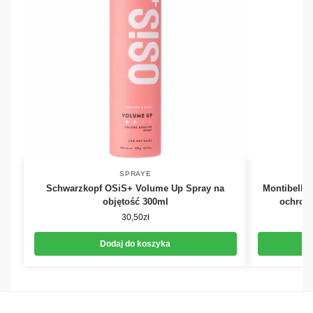
SPRAYE
Schwarzkopf OSiS+ Volume Up Spray na
Montibello
objętość 300ml
ochron
30,50
zł
Dodaj do koszyka