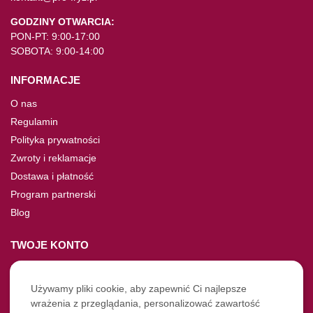
GODZINY OTWARCIA:
PON-PT: 9:00-17:00
SOBOTA: 9:00-14:00
INFORMACJE
O nas
Regulamin
Polityka prywatności
Zwroty i reklamacje
Dostawa i płatność
Program partnerski
Blog
TWOJE KONTO
Moje konto
Nie pamiętasz hasła?
Używamy pliki cookie, aby zapewnić Ci najlepsze
wrażenia z przeglądania, personalizować zawartość
Twoje zamówienia