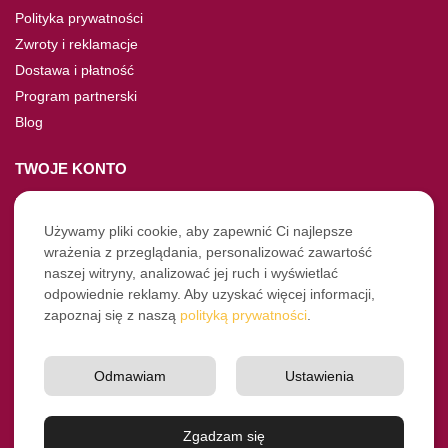
Polityka prywatności
Zwroty i reklamacje
Dostawa i płatność
Program partnerski
Blog
TWOJE KONTO
Moje konto
Nie pamiętasz hasła?
Używamy pliki cookie, aby zapewnić Ci najlepsze
wrażenia z przeglądania, personalizować zawartość
Twoje zamówienia
naszej witryny, analizować jej ruch i wyświetlać
odpowiednie reklamy. Aby uzyskać więcej informacji,
NASZE SOCIALE
zapoznaj się z naszą
polityką prywatności
.
Facebook
Instagram
Odmawiam
Ustawienia
YouTube
© Pro-Fryz.pl 2021-2026
Zgadzam się