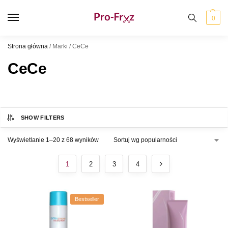
0
Strona główna
/
Marki
/
CeCe
CeCe
SHOW FILTERS
Wyświetlanie 1–20 z 68 wyników
1
2
3
4
Bestseller