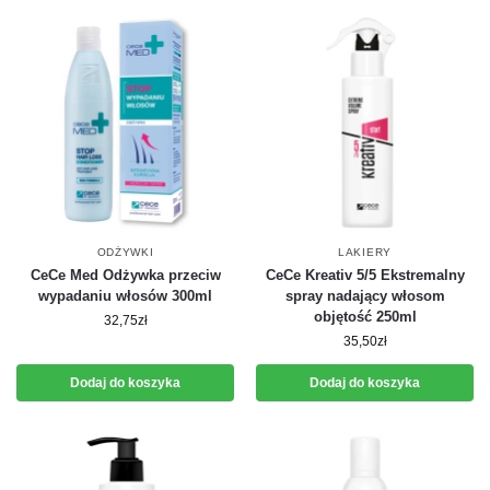
ODŻYWKI
LAKIERY
CeCe Med Odżywka przeciw
CeCe Kreativ 5/5 Ekstremalny
wypadaniu włosów 300ml
spray nadający włosom
objętość 250ml
32,75
zł
35,50
zł
Dodaj do koszyka
Dodaj do koszyka