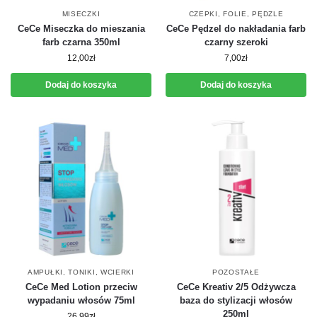
MISECZKI
CZEPKI, FOLIE, PĘDZLE
CeCe Miseczka do mieszania
CeCe Pędzel do nakładania farb
farb czarna 350ml
czarny szeroki
12,00
zł
7,00
zł
Dodaj do koszyka
Dodaj do koszyka
AMPUŁKI, TONIKI, WCIERKI
POZOSTAŁE
CeCe Med Lotion przeciw
CeCe Kreativ 2/5 Odżywcza
wypadaniu włosów 75ml
baza do stylizacji włosów
250ml
26,99
zł