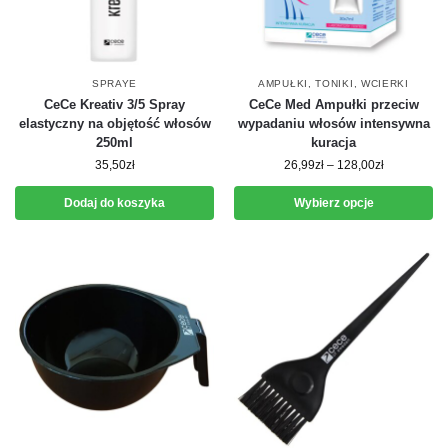
SPRAYE
AMPUŁKI, TONIKI, WCIERKI
CeCe Kreativ 3/5 Spray
CeCe Med Ampułki przeciw
elastyczny na objętość włosów
wypadaniu włosów intensywna
250ml
kuracja
35,50
zł
26,99
zł
–
128,00
zł
Dodaj do koszyka
Wybierz opcje