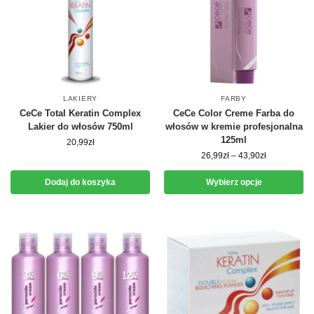
LAKIERY
FARBY
CeCe Total Keratin Complex
CeCe Color Creme Farba do
Lakier do włosów 750ml
włosów w kremie profesjonalna
125ml
20,99
zł
26,99
zł
–
43,90
zł
Dodaj do koszyka
Wybierz opcje