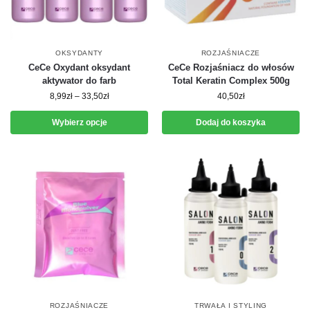
OKSYDANTY
ROZJAŚNIACZE
CeCe Oxydant oksydant
CeCe Rozjaśniacz do włosów
aktywator do farb
Total Keratin Complex 500g
8,99
zł
–
33,50
zł
40,50
zł
Wybierz opcje
Dodaj do koszyka
ROZJAŚNIACZE
TRWAŁA I STYLING