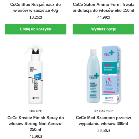
CeCe Blue Rozjaśniacz do
CeCe Salon Amino Form Trwała
włosów w saszetce 40g
ondulacja do włosów eko 150ml
10,25
zł
44,99
zł
Dodaj do koszyka
Wybierz opcje
SPRAYE
SZAMPONY
CeCe Kreativ Finish Spray do
CeCe Med Szampon przeciw
włosów Strong Non-Aerozol
wypadaniu włosów 300ml
250ml
29,50
zł
41,99
zł