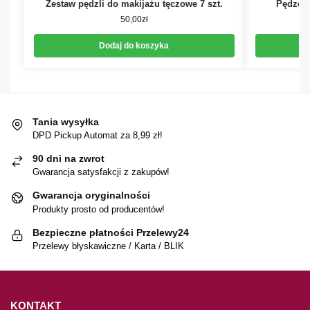
Zestaw pędzli do makijażu tęczowe 7 szt.
Pędzel 
50,00
zł
Dodaj do koszyka
Tania wysyłka
DPD Pickup Automat za 8,99 zł!
90 dni na zwrot
Gwarancja satysfakcji z zakupów!
Gwarancja oryginalności
Produkty prosto od producentów!
Bezpieczne płatności Przelewy24
Przelewy błyskawiczne / Karta / BLIK
KONTAKT