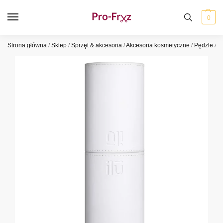
0
Strona główna
/
Sklep
/
Sprzęt & akcesoria
/
Akcesoria kosmetyczne
/
Pędzle
/
P