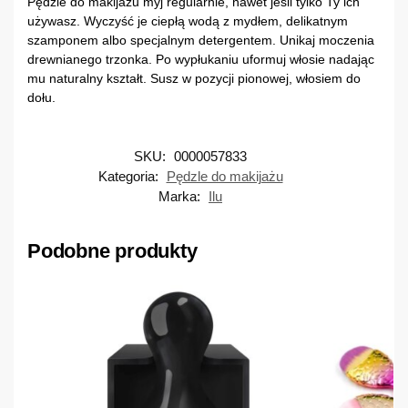
Pędzle do makijażu myj regularnie, nawet jeśli tylko Ty ich
używasz. Wyczyść je ciepłą wodą z mydłem, delikatnym
szamponem albo specjalnym detergentem. Unikaj moczenia
drewnianego trzonka. Po wypłukaniu uformuj włosie nadając
mu naturalny kształt. Susz w pozycji pionowej, włosiem do
dołu.
SKU:
0000057833
Kategoria:
Pędzle do makijażu
Marka:
Ilu
Podobne produkty