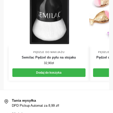
PĘDZLE DO MAKIJAŻU
PĘDZLE D
Semilac Pędzel do pyłu na stojaku
Pędzel do 
32,90
zł
Dodaj do koszyka
Tania wysyłka
DPD Pickup Automat za 8,99 zł!