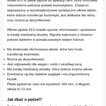
Model 413 to płaski pędzel do aplikacji cieni, który umożliwia
równomierne pokrycie powieki kosmetykiem. Został on
wyposażony w wysokojakościowe syntetyczne włosie taklon,
które dobrze transferuje kosmetyki, jest delikatne dla skóry
oraz można je dezynfekować.
Włosie pędzla 413 zostało ręcznie uformowane i oprawione
w trwałą miedzianą skuwkę. Rączkę wykonano z drewna i
pokryto lakierem w ponadczasowym białym kolorze.
Ma doskonale uformowane włosie, które bez trudu
transferuje kosmetyki,
Można go dezynfekować,
Jest odpowiedni dla wegan i osób z wrażliwą cerą,
Ma trwałą miedzianą skuwkę, która dobrze trzyma włosie,
Drewniana rączka świetnie wygląda i ma ergonomiczny
kształt.
Płaski pędzel do cieni ma wysokość 164 mm, a długość
włosia to 13 mm.
Jak dbać o pędzel?