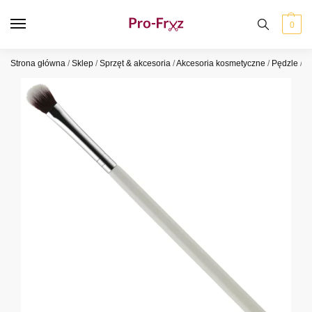
0
Strona główna
/
Sklep
/
Sprzęt & akcesoria
/
Akcesoria kosmetyczne
/
Pędzle
/
P