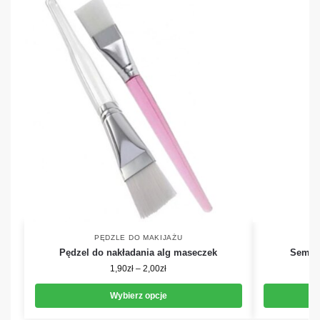
PĘDZLE DO MAKIJAŻU
Pędzel do nakładania alg maseczek
Semila
1,90
zł
–
2,00
zł
Wybierz opcje