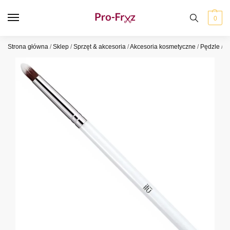
0
Strona główna
/
Sklep
/
Sprzęt & akcesoria
/
Akcesoria kosmetyczne
/
Pędzle
/
P