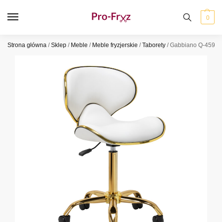
0
Strona główna
/
Sklep
/
Meble
/
Meble fryzjerskie
/
Taborety
/
Gabbiano Q-4599G T