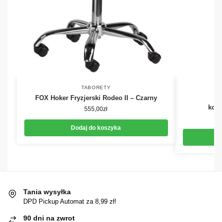
TABORETY
FOX Hoker Fryzjerski Rodeo II – Czarny
G
kosm
555,00
zł
Dodaj do koszyka
Tania wysyłka
DPD Pickup Automat za 8,99 zł!
90 dni na zwrot