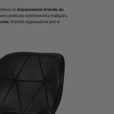
żliwia to
dopasowanie krzesła do
ówno podczas wykonywania makijażu,
eców
. Krzesło wyposażone jest w