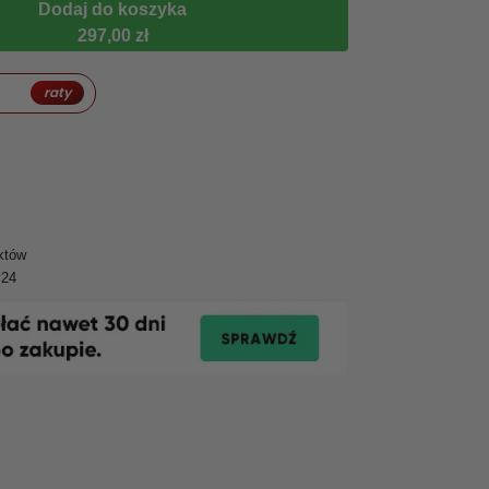
Dodaj do koszyka
297,00 zł
raty
któw
y24