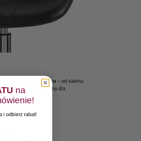
godę w każdym miejscu
– od salonu
ATU
na
 domowym zaciszu. Idealny dla
ówienie!
 i odbierz rabat!