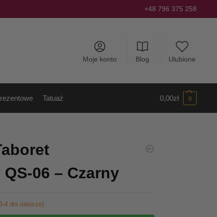
+48 796 375 258
Moje konto
Blog
Ulubione
rezentowe
Tatuaż
0,00
zł
0
Taboret
 QS-06 – Czarny
3-4 dni robocze)