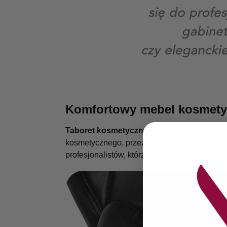
Komfortowy mebel kosmety
Taboret kosmetyczny 4Rico QS-06
, z wyp
kosmetycznego, przez studio stylizacji pazn
profesjonalistów, którzy potrzebują
komfortu