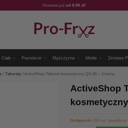
Dostawa już
od 8,99 zł!
Ciało
Paznokcie
Mężczyzna
Meble
Zestawy P
e
/
Taborety
/
ActiveShop Taboret kosmetyczny QS-06 – Czarny
ActiveShop 
kosmetyczny
Dostępność:
262 szt. (wysyłka w 