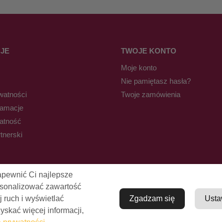
JE
TWOJE KONTO
Moje konto
Nie pamiętasz hasła?
watności
Twoje zamówienia
lamacje
łatność
tnerski
apewnić Ci najlepsze
rsonalizować zawartość
j ruch i wyświetlać
Zgadzam się
Usta
skać więcej informacji,
© Pro-Fryz.pl 2021-2026