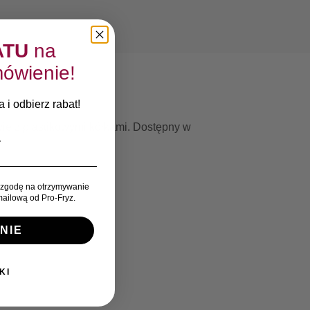
ATU
na
ówienie!
 i odbierz rabat!
wie z plastikowymi kółkami.
Dostępny w
zgodę na otrzymywanie
ailową od Pro-Fryz.
NIE
KI