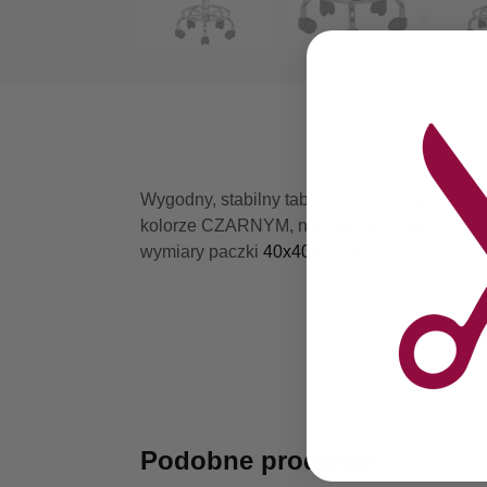
Wygodny, stabilny taboret kosmetyczny z opa
kolorze CZARNYM, niezbędny mebel w gabi
wymiary paczki
40x40x23 cm
Podobne produkty