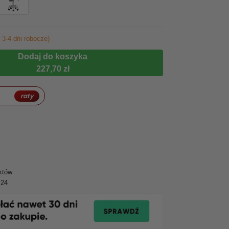
 3-4 dni robocze)
Dodaj do koszyka
227,70 zł
raty
któw
y24