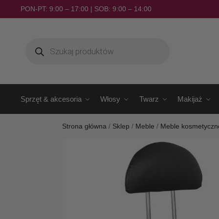
PON-PT: 9:00 – 17:00 | SOB: 9:00 – 14:00
Sprzęt & akcesoria
Włosy
Twarz
Makijaż
Strona główna
/
Sklep
/
Meble
/
Meble kosmetyczn