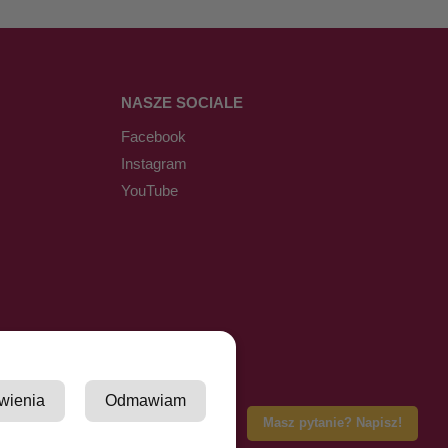
NASZE SOCIALE
Facebook
Instagram
YouTube
wienia
Odmawiam
Masz pytanie? Napisz!