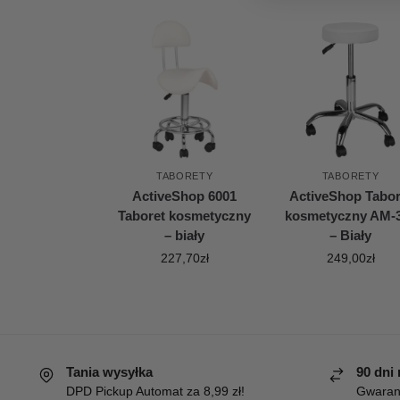
TABORETY
TABORETY
ActiveShop 6001
ActiveShop Tabor
Taboret kosmetyczny
kosmetyczny AM-
– biały
– Biały
227,70
zł
249,00
zł
Tania wysyłka
90 dni
DPD Pickup Automat za 8,99 zł!
Gwaranc