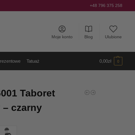
+48 796 375 258
Moje konto
Blog
Ulubione
rezentowe
Tatuaż
0,00
zł
0
001 Taboret
 – czarny