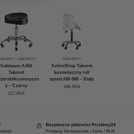
ABORETY
,
TABORETY
TABORETY
Gabbiano A450
ActiveShop Taboret
Taboret
kosmetyczny roll
zjerski/kosmetyczn
speed AM-880 – Biały
y – Czarny
346,50
zł
217,80
zł
i
Bezpieczne płatności Przelewy24
entów!
Przelewy błyskawiczne / Karta / BLIK