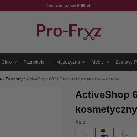
Dostawa już
od 8,99 zł!
Ciało
Paznokcie
Mężczyzna
Meble
Zestawy P
e
/
Taborety
/
ActiveShop 6001 Taboret kosmetyczny – czarny
ActiveShop 6
kosmetyczny
Kolor