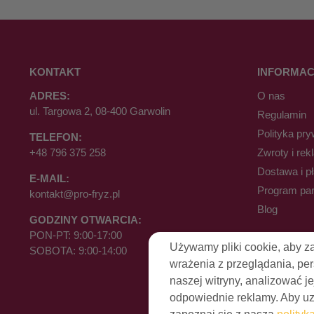
KONTAKT
INFORMAC
ADRES:
O nas
ul. Targowa 2, 08-400 Garwolin
Regulamin
Polityka pry
TELEFON:
+48 796 375 258
Zwroty i rek
Dostawa i p
E-MAIL:
Program par
kontakt@pro-fryz.pl
Blog
GODZINY OTWARCIA:
PON-PT: 9:00-17:00
Używamy pliki cookie, aby z
SOBOTA: 9:00-14:00
wrażenia z przeglądania, pe
naszej witryny, analizować je
odpowiednie reklamy. Aby uzy