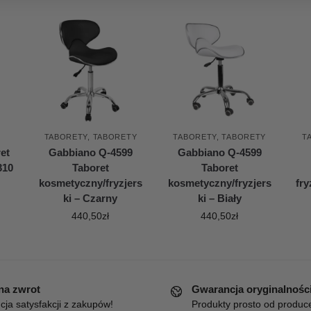
TABORETY
,
TABORETY
TABORETY
,
TABORETY
T
et
Gabbiano Q-4599
Gabbiano Q-4599
310
Taboret
Taboret
kosmetyczny/fryzjers
kosmetyczny/fryzjers
fry
ki – Czarny
ki – Biały
440,50
zł
440,50
zł
 na zwrot
Gwarancja oryginalnośc
ja satysfakcji z zakupów!
Produkty prosto od produc