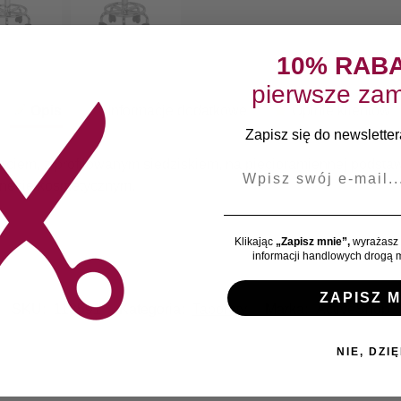
10% RAB
pierwsze zam
Opis
Informacje dodatkowe
Opinie klientów
Zapisz się do newslettera
rciem, z profilowanym siedziskiem, na pięcioramiennej podsta
E-mail
necie kosmetycznym.
Klikając
„Zapisz mnie”,
wyrażasz 
informacji handlowych drogą m
ZAPISZ M
SKU:
118591
Kategoria:
Taborety
Marka:
ActiveShop
NIE, DZIĘ