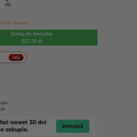
3-4 dni robocze)
Dodaj do koszyka
227,70 zł
raty
któw
y24