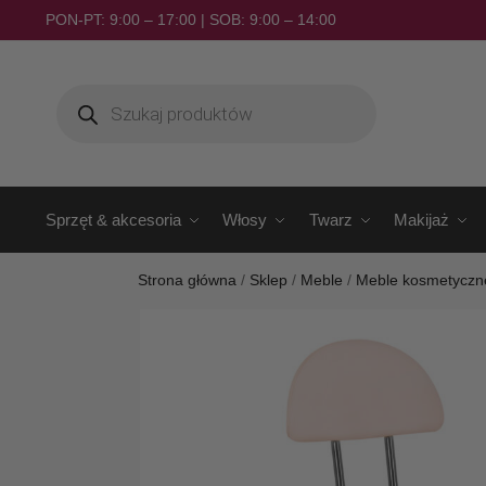
PON-PT: 9:00 – 17:00 | SOB: 9:00 – 14:00
Sprzęt & akcesoria
Włosy
Twarz
Makijaż
Strona główna
/
Sklep
/
Meble
/
Meble kosmetyczn