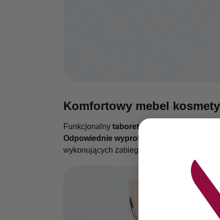
Komfortowy mebel kosmety
Funkcjonalny
taboret kosmetyczny 6001
z 
Odpowiednie wyprofilowanie
umożliwia kom
wykonujących zabiegi.