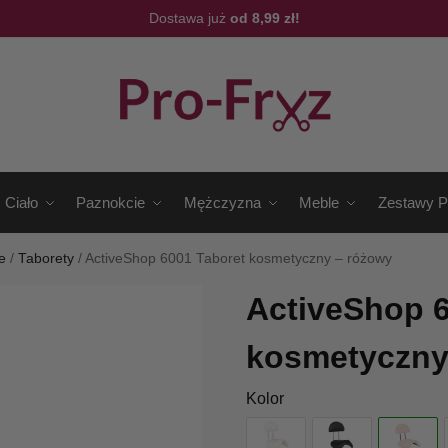
Dostawa już
od 8,99 zł!
Ciało
Paznokcie
Mężczyzna
Meble
Zestawy P
e
/
Taborety
/
ActiveShop 6001 Taboret kosmetyczny – różowy
ActiveShop 6
kosmetyczny
Kolor