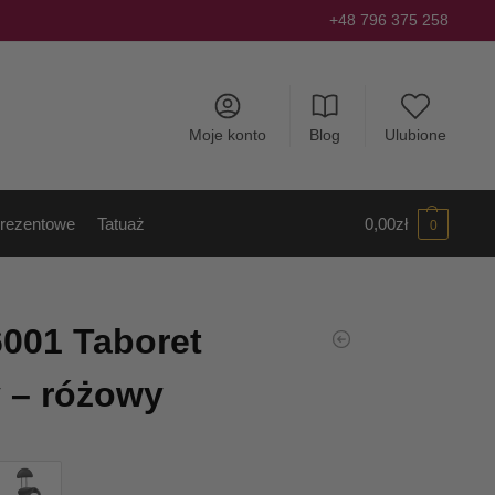
+48 796 375 258
Moje konto
Blog
Ulubione
rezentowe
Tatuaż
0,00
zł
0
001 Taboret
 – różowy