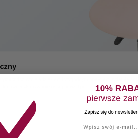
czny
ergonomicznym siedziskiem i wygodnym oparciem świetnie spra
10% RAB
fortowe wykonywanie usług, nawet przez wiele godzin. Stylo
pierwsze zam
Zapisz się do newslettera
E-mail