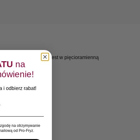
nych. Fotel wyposażony jest w pięcioramienną
ATU
na
ówienie!
 i odbierz rabat!
zgodę na otrzymywanie
ailową od Pro-Fryz.