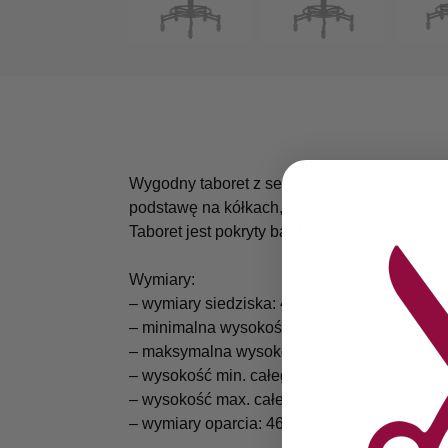
Wygodny taboret z serii Florencja, idealny 
podstawę na kółkach, w kolorze czarnym.
Taboret jest pokryty bardzo wytrzymałą, mat
Wymiary:
– wymiary siedziska: 45 x 35 cm
– minimalna wysokość siedziska: 47 cm
– maksymalna wysokość siedziska: 64 cm
– wysokość min. całego taboretu: 79 cm
– wysokość max. całego taboretu: 93 cm
– wymiary oparcia: 46 x 22 cm