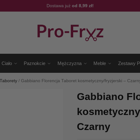
Dostawa już
od 8,99 zł!
Ciało
Paznokcie
Mężczyzna
Meble
Zestawy P
Taborety
/
Gabbiano Florencja Taboret kosmetyczny/fryzjerski – Czarn
Gabbiano Flo
kosmetyczny/
Czarny