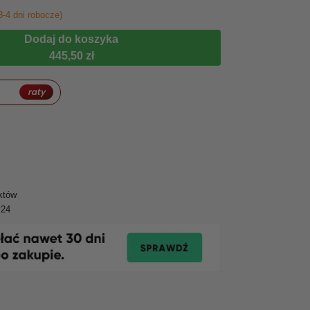
3-4 dni robocze)
Dodaj do koszyka
445,50 zł
raty
któw
y24