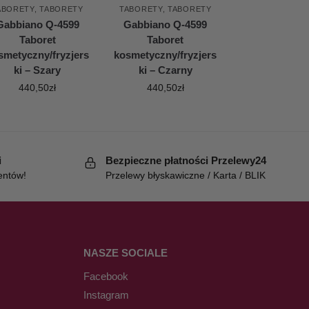
ABORETY
,
TABORETY
TABORETY
,
TABORETY
Gabbiano Q-4599
Gabbiano Q-4599
Taboret
Taboret
smetyczny/fryzjers
kosmetyczny/fryzjers
ki – Szary
ki – Czarny
440,50
zł
440,50
zł
i
Bezpieczne płatności Przelewy24
entów!
Przelewy błyskawiczne / Karta / BLIK
NASZE SOCIALE
Facebook
Instagram