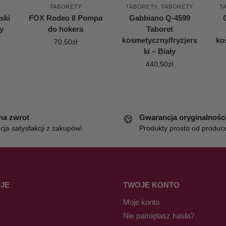
TABORETY
TABORETY
,
TABORETY
T
ski
FOX Rodeo II Pompa
Gabbiano Q-4599
y
do hokera
Taboret
kosmetyczny/fryzjers
ko
70,50
zł
ki – Biały
440,50
zł
 na zwrot
Gwarancja oryginalnośc
ja satysfakcji z zakupów!
Produkty prosto od produc
JE
TWOJE KONTO
Moje konto
Nie pamiętasz hasła?