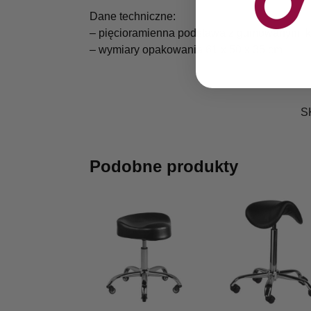
Dane techniczne:
– pięcioramienna podstawa z gumowanymi k
– wymiary opakowania 61 x 50 x 35 cm
S
Podobne produkty