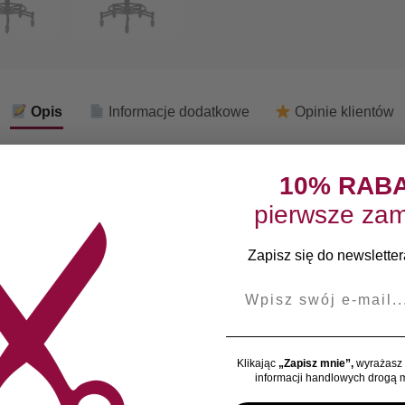
Opis
Informacje dodatkowe
Opinie klientów
do salonu barberskiego, studia tatuażu oraz salonów kosmetycz
10% RAB
pierwsze zam
ową ekoskórą.
Zapisz się do newslettera
E-mail
Klikając
„Zapisz mnie”,
wyrażasz 
informacji handlowych drogą m