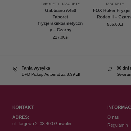
TABORETY
,
TABORETY
TABORETY
Gabbiano A450
FOX Hoker Fryzjer
Taboret
Rodeo II – Czarn
fryzjerski/kosmetyczn
555,00
zł
y – Czarny
217,80
zł
Tania wysyłka
90 dni
DPD Pickup Automat za 8,99 zł!
Gwaranc
KONTAKT
INFORMAC
ADRES:
O nas
ul. Targowa 2, 08-400 Garwolin
Regulamin