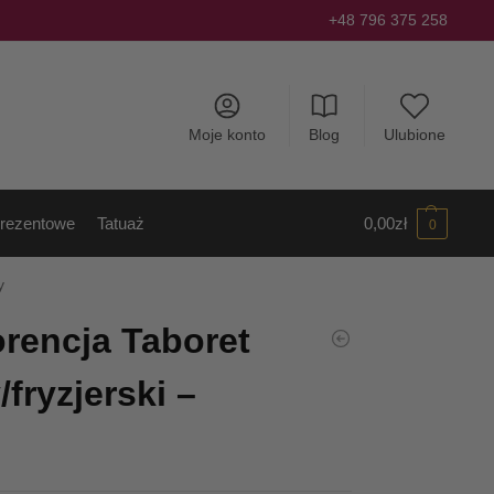
+48 796 375 258
Moje konto
Blog
Ulubione
rezentowe
Tatuaż
0,00
zł
0
y
rencja Taboret
fryzjerski –