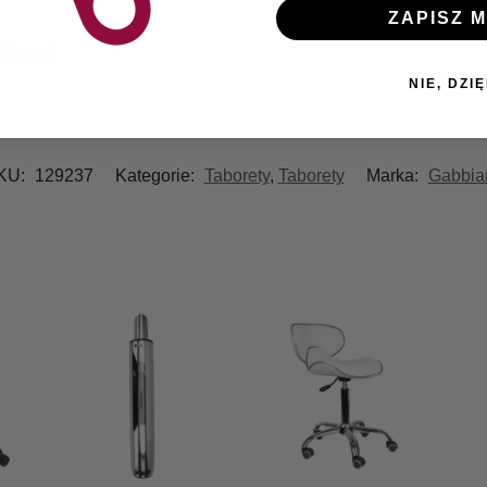
ZAPISZ M
ółkami
NIE, DZIĘ
KU:
129237
Kategorie:
Taborety
,
Taborety
Marka:
Gabbia