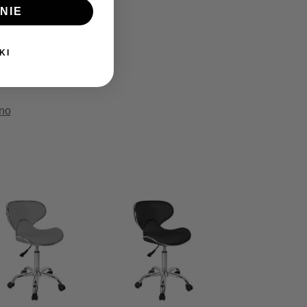
NIE
KI
no