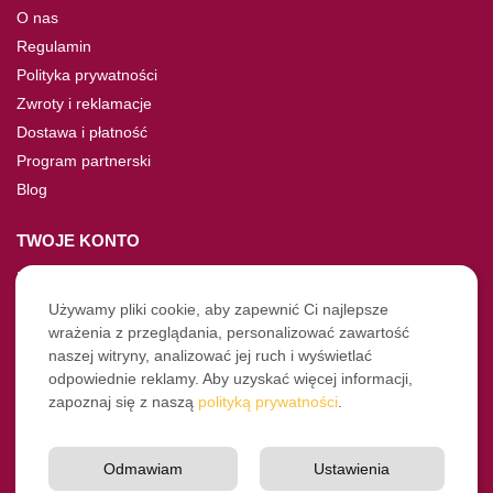
O nas
Regulamin
Polityka prywatności
Zwroty i reklamacje
Dostawa i płatność
Program partnerski
Blog
TWOJE KONTO
Moje konto
Nie pamiętasz hasła?
Używamy pliki cookie, aby zapewnić Ci najlepsze
wrażenia z przeglądania, personalizować zawartość
Twoje zamówienia
naszej witryny, analizować jej ruch i wyświetlać
odpowiednie reklamy. Aby uzyskać więcej informacji,
NASZE SOCIALE
zapoznaj się z naszą
polityką prywatności
.
Facebook
Instagram
Odmawiam
Ustawienia
YouTube