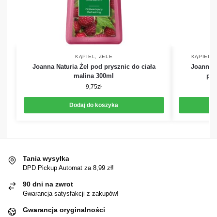
KĄPIEL
,
ŻELE
KĄPIEL
,
Joanna Naturia Żel pod prysznic do ciała
Joanna 
malina 300ml
pry
9,75
zł
Dodaj do koszyka
Tania wysyłka
DPD Pickup Automat za 8,99 zł!
90 dni na zwrot
Gwarancja satysfakcji z zakupów!
Gwarancja oryginalności