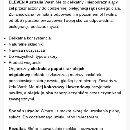
ELEVEN Australia
Wash Me to delikatny i niepodrażniający
żel przeznaczony do codziennej pielęgnacji rąk i całego ciała.
Zbilansowana formuła z odpowiednim poziomem pH wolna
od SLS i parabenów zapewni Twojej skórze odpowiednią
pielęgnacje podczas mycia.
Delikatna konsystencja
Naturalne składniki
Nawilża i oczyszcza
Do wszystkich typów skóry
Produkt wegański
Organiczny
ekstrakt z papai
oraz
olejek
migdałowy
delikatnie złuszczają martwy naskórek,
pozostawiając skórę czystą, gładką i promienną. Zawarty w
żelu Wash Me
olej kokosowy i lawendowy
przyjemnie
nawilży, a
olejek jojoba
zabezpieczy skórę przez czynnikami
zewnętrznymi.
Sposób użycia:
Wmasuj z mokrą skórę do uzyskania piany,
spłucz. Do codziennego użytku rano i wieczorem.
Rezultat:
Skóra zauważalnie miękka i oczyszczona,