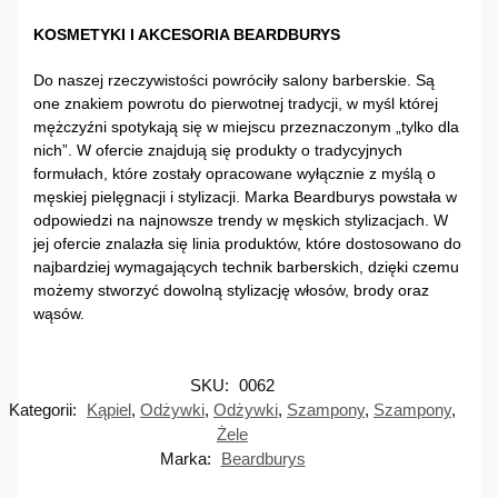
KOSMETYKI I AKCESORIA BEARDBURYS
Do naszej rzeczywistości powróciły salony barberskie. Są
one znakiem powrotu do pierwotnej tradycji, w myśl której
mężczyźni spotykają się w miejscu przeznaczonym „tylko dla
nich”. W ofercie znajdują się produkty o tradycyjnych
formułach, które zostały opracowane wyłącznie z myślą o
męskiej pielęgnacji i stylizacji. Marka Beardburys powstała w
odpowiedzi na najnowsze trendy w męskich stylizacjach. W
jej ofercie znalazła się linia produktów, które dostosowano do
najbardziej wymagających technik barberskich, dzięki czemu
możemy stworzyć dowolną stylizację włosów, brody oraz
wąsów.
SKU:
0062
Kategorii:
Kąpiel
,
Odżywki
,
Odżywki
,
Szampony
,
Szampony
,
Żele
Marka:
Beardburys