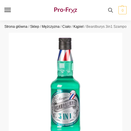
0
Strona główna
/
Sklep
/
Mężczyzna
/
Ciało
/
Kąpiel
/
Beardburys 3in1 Szampon, 