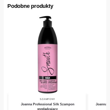
Podobne produkty
SZAMPONY
Joanna Professional Silk Szampon
Joanna P
wygładzający