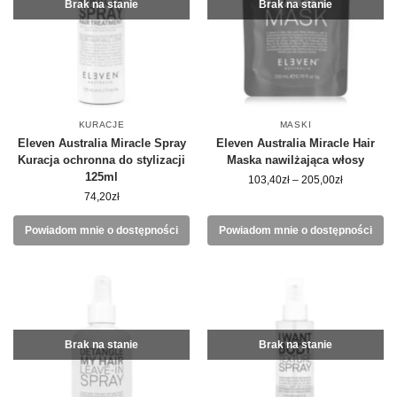
Brak na stanie
Brak na stanie
KURACJE
MASKI
Eleven Australia Miracle Spray
Eleven Australia Miracle Hair
Kuracja ochronna do stylizacji
Maska nawilżająca włosy
125ml
103,40
zł
–
205,00
zł
74,20
zł
Powiadom mnie o dostępności
Powiadom mnie o dostępności
Brak na stanie
Brak na stanie