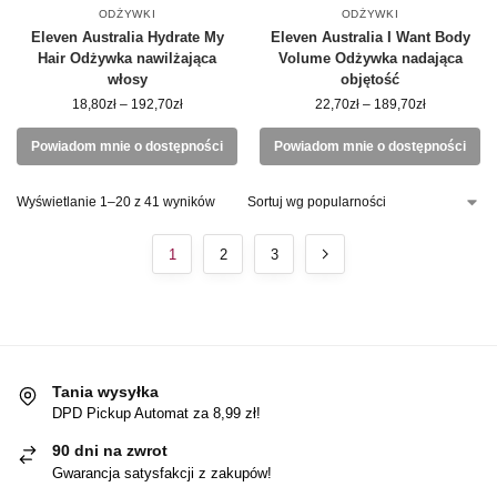
ODŻYWKI
ODŻYWKI
Eleven Australia Hydrate My
Eleven Australia I Want Body
Hair Odżywka nawilżająca
Volume Odżywka nadająca
włosy
objętość
18,80
zł
–
192,70
zł
22,70
zł
–
189,70
zł
Powiadom mnie o dostępności
Powiadom mnie o dostępności
Wyświetlanie 1–20 z 41 wyników
1
2
3
Tania wysyłka
DPD Pickup Automat za 8,99 zł!
90 dni na zwrot
Gwarancja satysfakcji z zakupów!