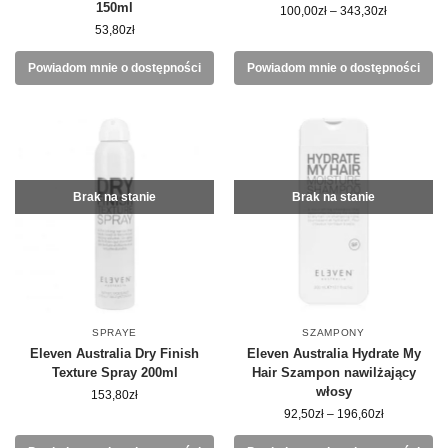
150ml
100,00
zł
–
343,30
zł
53,80
zł
Powiadom mnie o dostępności
Powiadom mnie o dostępności
Brak na stanie
Brak na stanie
SPRAYE
SZAMPONY
Eleven Australia Dry Finish
Eleven Australia Hydrate My
Texture Spray 200ml
Hair Szampon nawilżający
włosy
153,80
zł
92,50
zł
–
196,60
zł