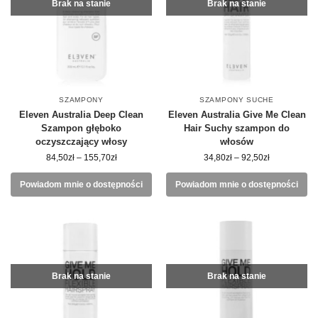
Brak na stanie
Brak na stanie
SZAMPONY
SZAMPONY SUCHE
Eleven Australia Deep Clean
Eleven Australia Give Me Clean
Szampon głęboko
Hair Suchy szampon do
oczyszczający włosy
włosów
84,50
zł
–
155,70
zł
34,80
zł
–
92,50
zł
Powiadom mnie o dostępności
Powiadom mnie o dostępności
Brak na stanie
Brak na stanie