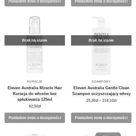
Powiadom mnie o dostępności
Powiadom mnie o dostępności
Brak na stanie
Brak na stanie
KURACJE
SZAMPONY
Eleven Australia Miracle Hair
Eleven Australia Gentle Clean
Kuracja do włosów bez
Szampon oczyszczający włosy
spłukiwania 125ml
25,30
zł
–
218,10
zł
92,50
zł
Powiadom mnie o dostępności
Powiadom mnie o dostępności