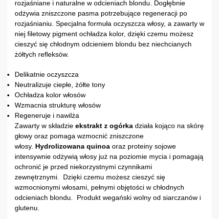
rozjaśniane i naturalne w odcieniach blondu. Dogłębnie
odżywia zniszczone pasma potrzebujące regeneracji po
rozjaśnianiu. Specjalna formuła oczyszcza włosy, a zawarty w
niej filetowy pigment ochładza kolor, dzięki czemu możesz
cieszyć się chłodnym odcieniem blondu bez niechcianych
żółtych refleksów.
Delikatnie oczyszcza
Neutralizuje ciepłe, żółte tony
Ochładza kolor włosów
Wzmacnia strukturę włosów
Regeneruje i nawilża
Zawarty w składzie
ekstrakt z ogórka
działa kojąco na skórę
głowy oraz pomaga wzmocnić zniszczone
włosy.
Hydrolizowana quinoa
oraz proteiny sojowe
intensywnie odżywią włosy już na poziomie mycia i pomagają
ochronić je przed niekorzystnymi czynnikami
zewnętrznymi. Dzięki czemu możesz cieszyć się
wzmocnionymi włosami, pełnymi objętości w chłodnych
odcieniach blondu. Produkt wegański wolny od siarczanów i
glutenu.