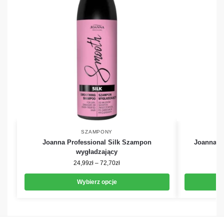
SZAMPONY
Joanna Professional Silk Szampon
Joanna P
wygładzający
24,99
zł
–
72,70
zł
Wybierz opcje