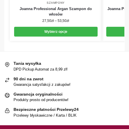
SZAMPONY
Joanna Professional Argan Szampon do
Joanna Pro
włosów
27,50
zł
–
53,50
zł
Wybierz opcje
Tania wysyłka
DPD Pickup Automat za 8,99 zł!
90 dni na zwrot
Gwarancja satysfakcji z zakupów!
Gwarancja oryginalności
Produkty prosto od producentów!
Bezpieczne płatności Przelewy24
Przelewy błyskawiczne / Karta / BLIK