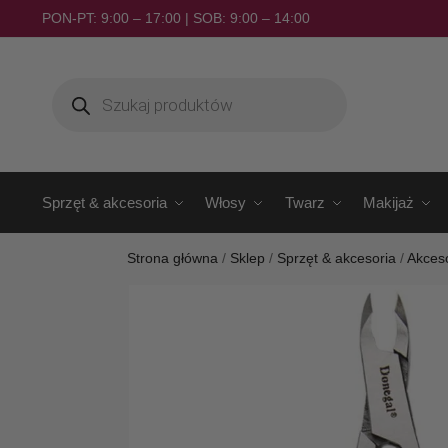
PON-PT: 9:00 – 17:00 | SOB: 9:00 – 14:00
Sprzęt & akcesoria
Włosy
Twarz
Makijaż
Strona główna
/
Sklep
/
Sprzęt & akcesoria
/
Akces