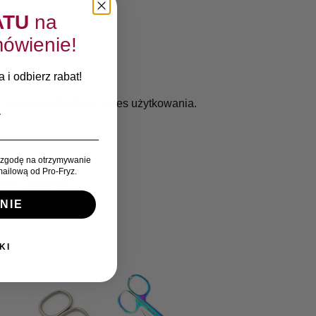
ATU
na
ówienie!
 i odbierz rabat!
 przez bardzo długi okres użytkowania.
zgodę na otrzymywanie
ailową od Pro-Fryz.
rka:
Donegal
NIE
KI