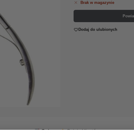
Brak w magazynie
Powia
Dodaj do ulubionych
Opis
Opinie klientów