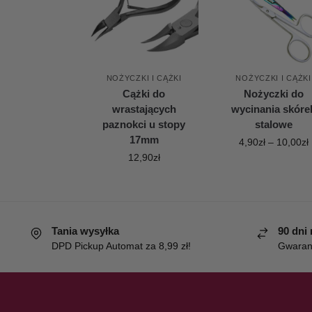
NOŻYCZKI I CĄŻKI
NOŻYCZKI I CĄŻKI
Cążki do
Nożyczki do
wrastających
wycinania skóre
paznokci u stopy
stalowe
17mm
4,90
zł
–
10,00
zł
12,90
zł
Tania wysyłka
90 dni
DPD Pickup Automat za 8,99 zł!
Gwaranc