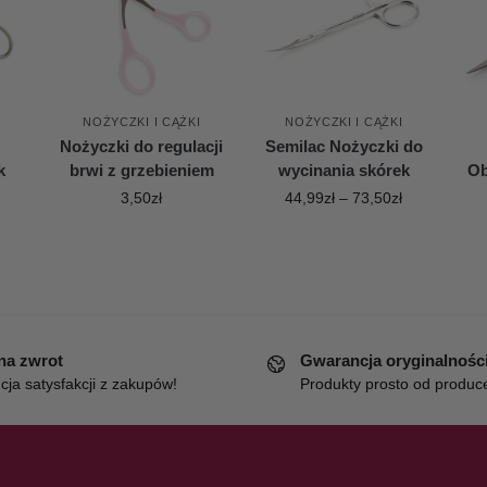
NOŻYCZKI I CĄŻKI
NOŻYCZKI I CĄŻKI
Nożyczki do regulacji
Semilac Nożyczki do
k
brwi z grzebieniem
wycinania skórek
Ob
3,50
zł
44,99
zł
–
73,50
zł
 na zwrot
Gwarancja oryginalnośc
ja satysfakcji z zakupów!
Produkty prosto od produc