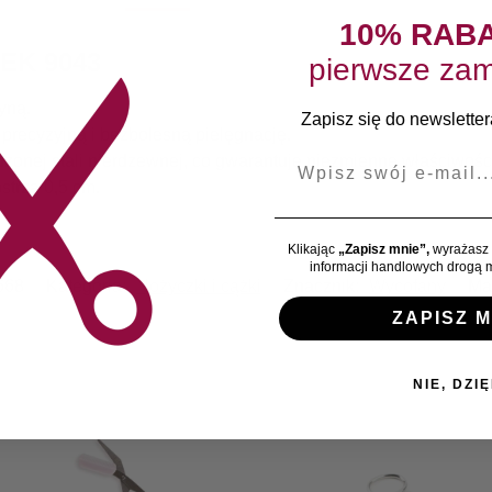
10% RAB
EK 9043
pierwsze zam
yną.
Zapisz się do newslettera
 precyzyjną i bezbolesną pielęgnację.
E-mail
zonej stali nierdzewnej, co gwarantuje niezmienne właściwości
strza 0,5 cm.
Klikając
„Zapisz mnie”,
wyrażasz 
informacji handlowych drogą m
668
Kategoria:
Nożyczki i cążki
Znacznik:
Wycofany
Ma
ZAPISZ M
NIE, DZIĘ