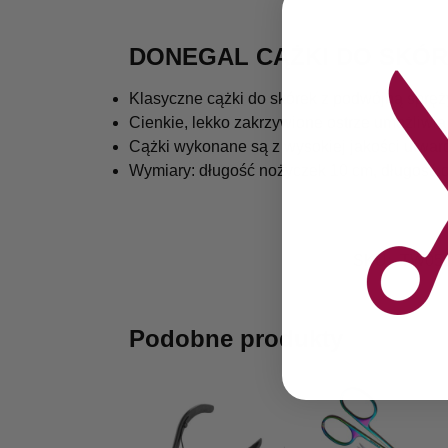
DONEGAL CĄŻKI DO SKÓR
Klasyczne cążki do skórek z podwójną spręż
Cienkie, lekko zakrzywione ostrze umożliwia
Cążki wykonane są z wysokiej jakości utward
Wymiary: długość nożyczek 10 cm, długość o
SKU:
TW05
Podobne produkty