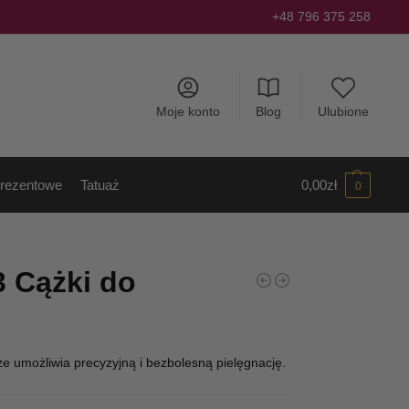
+48 796 375 258
Moje konto
Blog
Ulubione
rezentowe
Tatuaż
0,00
zł
0
 Cążki do
ze umożliwia precyzyjną i bezbolesną pielęgnację.