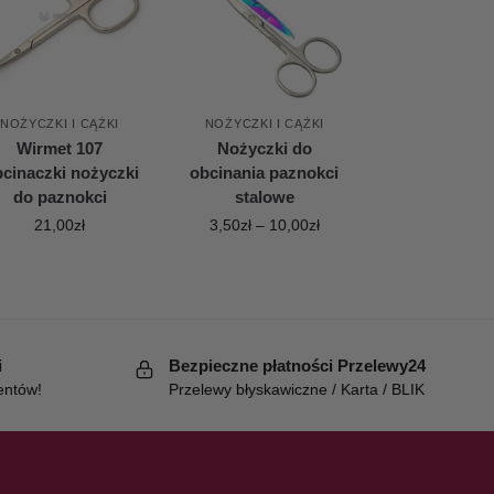
NOŻYCZKI I CĄŻKI
NOŻYCZKI I CĄŻKI
Wirmet 107
Nożyczki do
cinaczki nożyczki
obcinania paznokci
do paznokci
stalowe
21,00
zł
3,50
zł
–
10,00
zł
i
Bezpieczne płatności Przelewy24
entów!
Przelewy błyskawiczne / Karta / BLIK