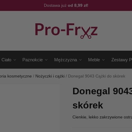
Dostawa już
od 8,99 zł!
Ciało
Paznokcie
Mężczyzna
Meble
Zestawy P
oria kosmetyczne
/
Nożyczki i cążki
/
Donegal 9043 Cążki do skórek
Donegal 9043
skórek
Cienkie, lekko zakrzywione ostr