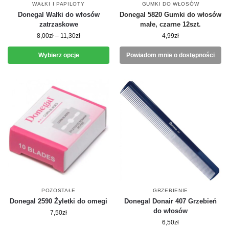
WAŁKI I PAPILOTY
GUMKI DO WŁOSÓW
Donegal Wałki do włosów
Donegal 5820 Gumki do włosów
zatrzaskowe
małe, czarne 12szt.
8,00
zł
–
11,30
zł
4,99
zł
Wybierz opcje
Powiadom mnie o dostępności
POZOSTAŁE
GRZEBIENIE
Donegal 2590 Żyletki do omegi
Donegal Donair 407 Grzebień
do włosów
7,50
zł
6,50
zł