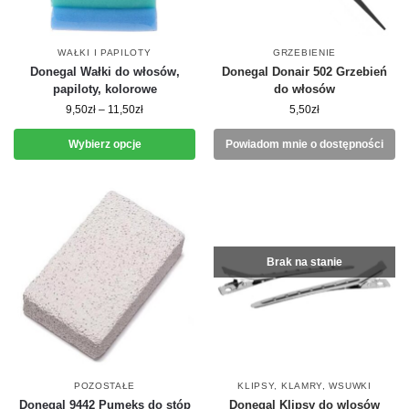
WAŁKI I PAPILOTY
GRZEBIENIE
Donegal Wałki do włosów,
Donegal Donair 502 Grzebień
papiloty, kolorowe
do włosów
9,50
zł
–
11,50
zł
5,50
zł
Wybierz opcje
Powiadom mnie o dostępności
Brak na stanie
POZOSTAŁE
KLIPSY, KLAMRY, WSUWKI
Donegal 9442 Pumeks do stóp
Donegal Klipsy do wlosów