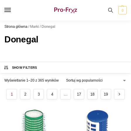
0
Strona główna
/
Marki
/
Donegal
Donegal
SHOW FILTERS
Wyświetlanie 1–20 z 365 wyników
1
2
3
4
…
17
18
19