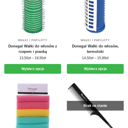
WAŁKI I PAPILOTY
WAŁKI I PAPILOTY
Donegal Wałki do włosów z
Donegal Wałki do włosów,
rzepem i pianką
termoloki
13,50
zł
–
19,50
zł
14,50
zł
–
15,99
zł
Wybierz opcje
Wybierz opcje
Brak na stanie