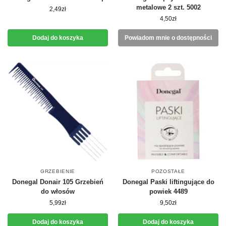
metalowe 2 szt. 5002
2,49
zł
4,50
zł
Dodaj do koszyka
Powiadom mnie o dostępności
GRZEBIENIE
POZOSTAŁE
Donegal Donair 105 Grzebień
Donegal Paski liftingujące do
do włosów
powiek 4489
5,99
zł
9,50
zł
Dodaj do koszyka
Dodaj do koszyka