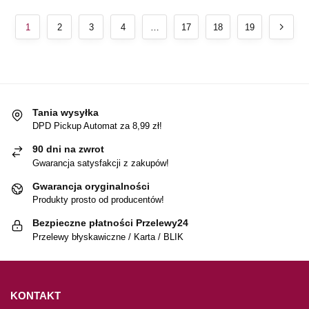
1
2
3
4
…
17
18
19
Tania wysyłka
DPD Pickup Automat za 8,99 zł!
90 dni na zwrot
Gwarancja satysfakcji z zakupów!
Gwarancja oryginalności
Produkty prosto od producentów!
Bezpieczne płatności Przelewy24
Przelewy błyskawiczne / Karta / BLIK
KONTAKT