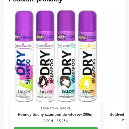
SZAMPONY SUCHE
Ronney Suchy szampon do włosów 200ml
Goldwell 
zwi
8,90
zł
–
15,25
zł