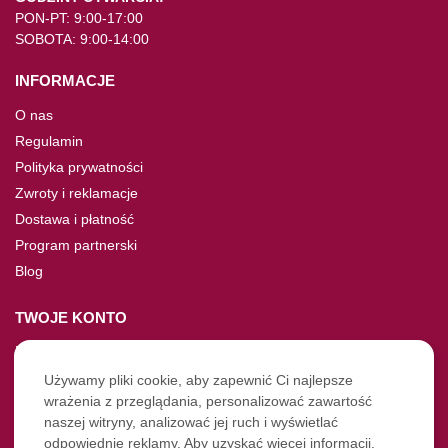
PON-PT: 9:00-17:00
SOBOTA: 9:00-14:00
INFORMACJE
O nas
Regulamin
Polityka prywatności
Zwroty i reklamacje
Dostawa i płatność
Program partnerski
Blog
TWOJE KONTO
Moje konto
Nie pamiętasz hasła?
Używamy pliki cookie, aby zapewnić Ci najlepsze
wrażenia z przeglądania, personalizować zawartość
Twoje zamówienia
naszej witryny, analizować jej ruch i wyświetlać
odpowiednie reklamy. Aby uzyskać więcej informacji,