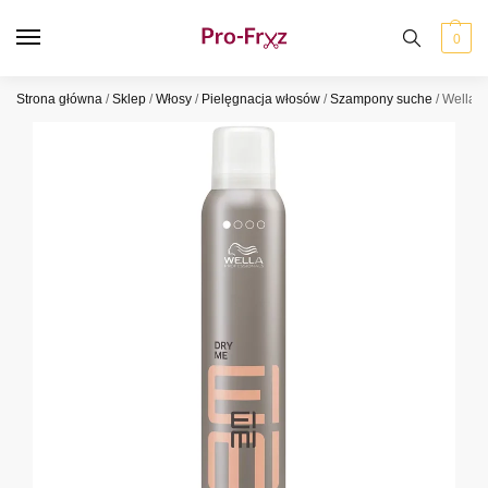
0
Strona główna
/
Sklep
/
Włosy
/
Pielęgnacja włosów
/
Szampony suche
/
Wella E