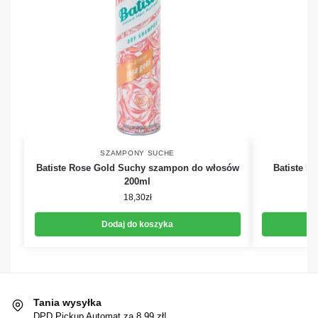
SZAMPONY SUCHE
Batiste Rose Gold Suchy szampon do włosów
Batiste H
200ml
n
18,30
zł
Dodaj do koszyka
Tania wysyłka
DPD Pickup Automat za 8,99 zł!