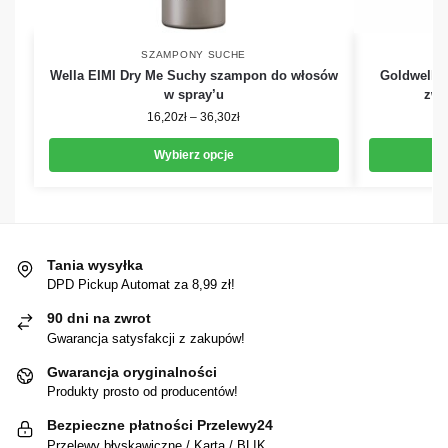
SZAMPONY SUCHE
Wella EIMI Dry Me Suchy szampon do włosów
Goldwell 
w spray’u
zwi
16,20
zł
–
36,30
zł
Wybierz opcje
Tania wysyłka
DPD Pickup Automat za 8,99 zł!
90 dni na zwrot
Gwarancja satysfakcji z zakupów!
Gwarancja oryginalności
Produkty prosto od producentów!
Bezpieczne płatności Przelewy24
Przelewy błyskawiczne / Karta / BLIK