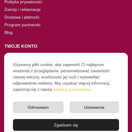
Polityka prywatności
Zwroty i reklamacje
Dostawa i płatność
Program partnerski
Blog
TWOJE KONTO
Moje konto
Nie pamiętasz hasła?
Używamy pliki cookie, aby zapewnić Ci najlepsze
wrażenia z przeglądania, personalizować zawartość
Twoje zamówienia
naszej witryny, analizować jej ruch i wyświetlać
odpowiednie reklamy. Aby uzyskać więcej informacji,
NASZE SOCIALE
zapoznaj się z naszą
polityką prywatności
.
Facebook
Instagram
Odmawiam
Ustawienia
YouTube
© Pro-Fryz.pl 2021-2026
Zgadzam się