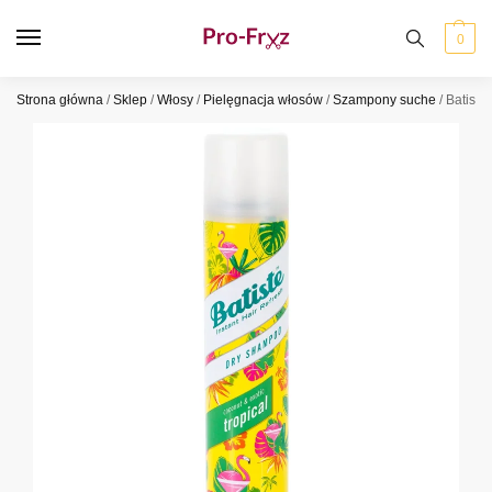
0
Strona główna
/
Sklep
/
Włosy
/
Pielęgnacja włosów
/
Szampony suche
/
Batiste