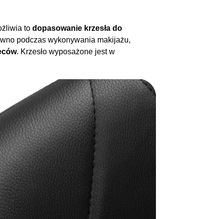
żliwia to
dopasowanie krzesła do
ówno podczas wykonywania makijażu,
eców
. Krzesło wyposażone jest w