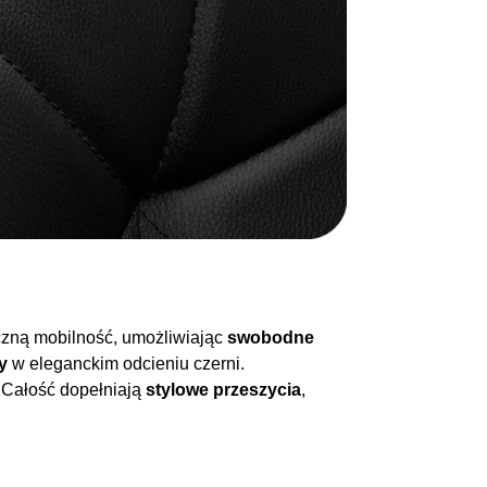
czną mobilność, umożliwiając
swobodne
ry
w eleganckim odcieniu czerni.
. Całość dopełniają
stylowe przeszycia
,