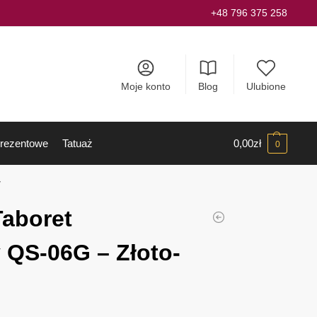
+48 796 375 258
Moje konto
Blog
Ulubione
rezentowe
Tatuaż
0,00
zł
0
y
Taboret
 QS-06G – Złoto-