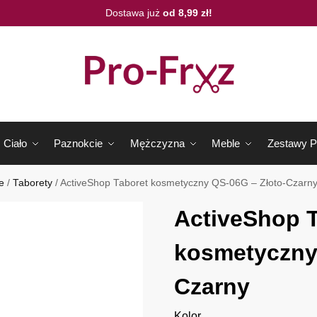
Dostawa już
od 8,99 zł!
Ciało
Paznokcie
Mężczyzna
Meble
Zestawy P
e
/
Taborety
/
ActiveShop Taboret kosmetyczny QS-06G – Złoto-Czarn
ActiveShop 
kosmetyczny
Czarny
Kolor