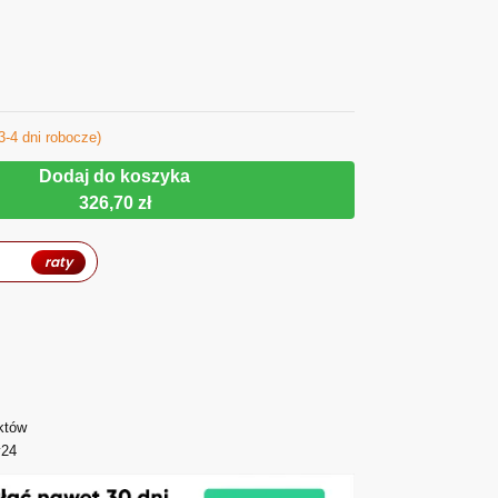
3-4 dni robocze)
Dodaj do koszyka
326,70 zł
raty
któw
y24