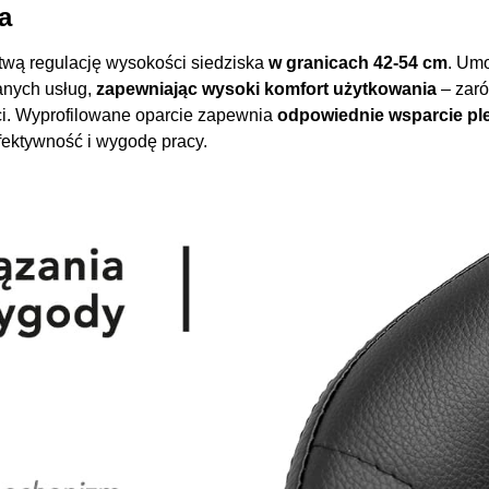
a
twą regulację wysokości siedziska
w granicach 42-54 cm
. Umo
nych usług,
zapewniając wysoki komfort użytkowania
– zar
ości. Wyprofilowane oparcie zapewnia
odpowiednie wsparcie pl
fektywność i wygodę pracy.