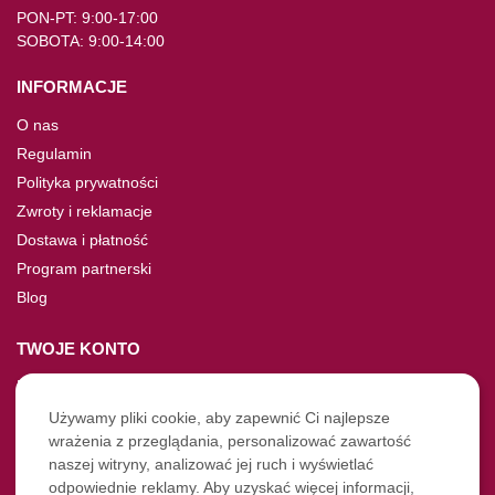
PON-PT: 9:00-17:00
SOBOTA: 9:00-14:00
INFORMACJE
O nas
Regulamin
Polityka prywatności
Zwroty i reklamacje
Dostawa i płatność
Program partnerski
Blog
TWOJE KONTO
Moje konto
Nie pamiętasz hasła?
Używamy pliki cookie, aby zapewnić Ci najlepsze
wrażenia z przeglądania, personalizować zawartość
Twoje zamówienia
naszej witryny, analizować jej ruch i wyświetlać
odpowiednie reklamy. Aby uzyskać więcej informacji,
NASZE SOCIALE