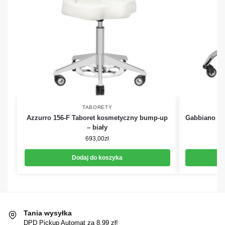
TABORETY
Azzurro 156-F Taboret kosmetyczny bump-up
Gabbiano A45
– biały
693,00
zł
Dodaj do koszyka
Tania wysyłka
DPD Pickup Automat za 8,99 zł!