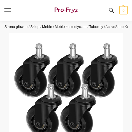
0
Strona główna
/
Sklep
/
Meble
/
Meble kosmetyczne
/
Taborety
/
ActiveShop Kółk