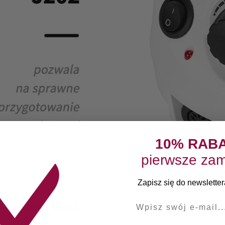
10% RAB
pierwsze zam
Zapisz się do newslettera
E-mail
em Twist-Lock