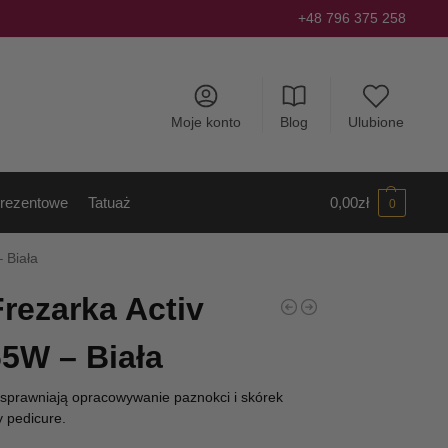
+48 796 375 258
Moje konto
Blog
Ulubione
rezentowe
Tatuaż
0,00
zł
0
 Biała
rezarka Activ
5W – Biała
usprawniają opracowywanie paznokci i skórek
 pedicure.