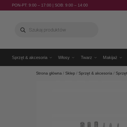
PON-PT: 9:00 – 17:00 | SOB: 9:00 – 14:00
Sprzęt & akcesoria
Włosy
Twarz
Makijaż
Strona główna
/
Sklep
/
Sprzęt & akcesoria
/
Sprzę