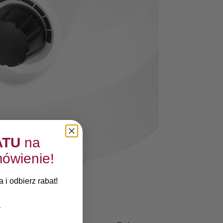
ATU
na
ówienie!
 i odbierz rabat!