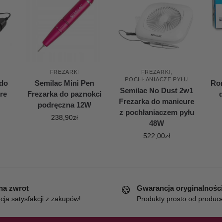
FREZARKI
FREZARKI
,
POCHŁANIACZE PYŁU
 do
Semilac Mini Pen
Ron
Semilac No Dust 2w1
re
Frezarka do paznokci
Frezarka do manicure
podręczna 12W
z pochłaniaczem pyłu
238,90
zł
48W
522,00
zł
 na zwrot
Gwarancja oryginalnośc
ja satysfakcji z zakupów!
Produkty prosto od produc