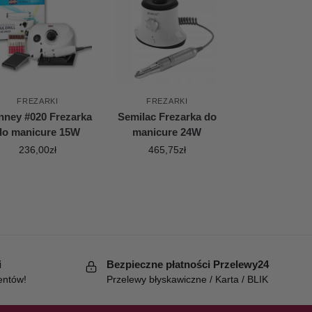
FREZARKI
FREZARKI
ney #020 Frezarka
Semilac Frezarka do
do manicure 15W
manicure 24W
236,00
zł
465,75
zł
i
Bezpieczne płatności Przelewy24
entów!
Przelewy błyskawiczne / Karta / BLIK