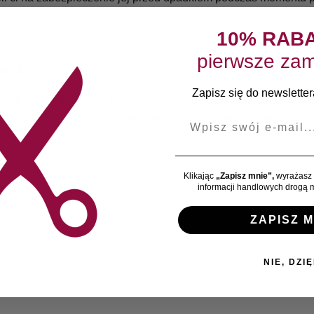
10% RAB
pierwsze zam
rezu
Zapisz się do newslettera
rączka TWIST-LOCK to rozwiązanie, które pozwala na szybką i ł
frez. Skręć w prawo, aby zamknąć blokadę i zamocować frez.
E-mail
Klikając
„Zapisz mnie”,
wyrażasz 
informacji handlowych drogą m
, podstawkę pod głowicę, zestaw frezów, instrukcję i gwarancję.
ZAPISZ M
NIE, DZIĘ