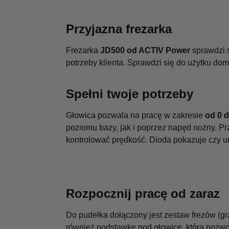
Przyjazna frezarka
Frezarka
JD500 od ACTIV Power
sprawdzi s
potrzeby klienta. Sprawdzi się do użytku dom
Spełni twoje potrzeby
Głowica pozwala na pracę w zakresie
od 0 
poziomu bazy, jak i poprzez napęd nożny. P
kontrolować prędkość. Dioda pokazuje czy ur
Rozpocznij pracę od zaraz
Do pudełka dołączony jest zestaw frezów (gra
również podstawkę pod głowicę, która pozwo