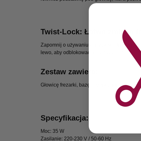
Twist-Lock: Łatwa zmiana f
Zapomnij o używaniu kluczyków i trzpieni, 
lewo, aby odblokować, poluzować i zmienić 
Zestaw zawiera:
Głowicę frezarki, bazę frezarki, napęd nożny
Specyfikacja:
Moc: 35 W
Zasilanie: 220-230 V / 50-60 Hz