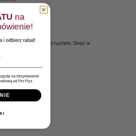
ATU
na
ówienie!
 i odbierz rabat!
atwą zmianę frezu jednym ruchem. Skręć w
zgodę na otrzymywanie
ailową od Pro-Fryz.
NIE
KI