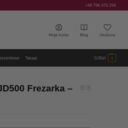
+48 796 375 258
Moje konto
Blog
Ulubione
rezentowe
Tatuaż
0,00
zł
0
JD500 Frezarka –