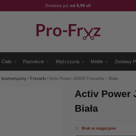
Dostawa już
od 8,99 zł!
Ciało
Paznokcie
Mężczyzna
Meble
Zestawy P
t kosmetyczny
/
Frezarki
/
Activ Power JD500 Frezarka – Biała
Activ Power 
Biała
Brak w magazynie