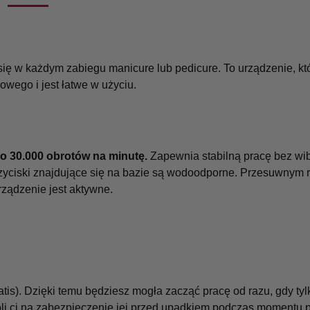
ię w każdym zabiegu manicure lub pedicure. To urządzenie, któ
owego i jest łatwe w użyciu.
do 30.000 obrotów na minutę.
Zapewnia stabilną pracę bez wib
rzyciski znajdujące się na bazie są wodoodporne. Przesuwnym 
ządzenie jest aktywne.
tis). Dzięki temu będziesz mogła zacząć pracę od razu, gdy tylk
li ci na zabezpieczenie jej przed upadkiem podczas momentu p