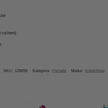
azie
m ruchem)
O
SKU:
128656
Kategoria:
Frezarki
Marka:
ActiveShop