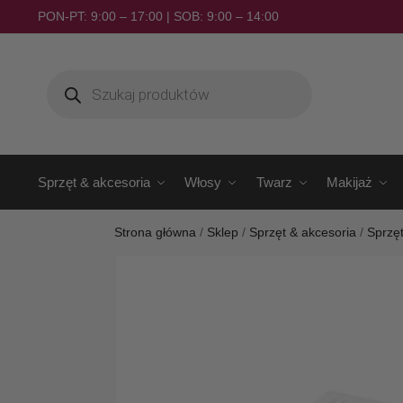
PON-PT: 9:00 – 17:00 | SOB: 9:00 – 14:00
Sprzęt & akcesoria
Włosy
Twarz
Makijaż
Strona główna
/
Sklep
/
Sprzęt & akcesoria
/
Sprzę