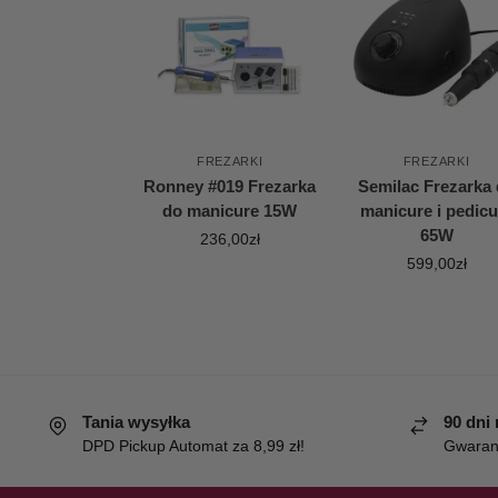
FREZARKI
FREZARKI
Ronney #019 Frezarka
Semilac Frezarka
do manicure 15W
manicure i pedicu
65W
236,00
zł
599,00
zł
Tania wysyłka
90 dni
DPD Pickup Automat za 8,99 zł!
Gwaranc