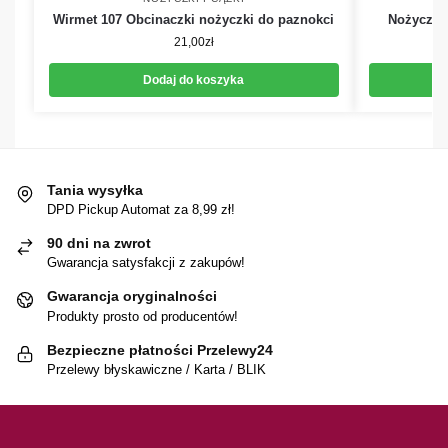
Wirmet 107 Obcinaczki nożyczki do paznokci
Nożyczki 
21,00
zł
Dodaj do koszyka
Tania wysyłka
DPD Pickup Automat za 8,99 zł!
90 dni na zwrot
Gwarancja satysfakcji z zakupów!
Gwarancja oryginalności
Produkty prosto od producentów!
Bezpieczne płatności Przelewy24
Przelewy błyskawiczne / Karta / BLIK