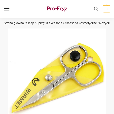
0
Strona główna
/
Sklep
/
Sprzęt & akcesoria
/
Akcesoria kosmetyczne
/
Nożyczki i