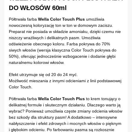
DO WŁOSÓW 60ml
Półtrwała farba
Wella Color Touch Plus
umożliwia
nowoczesną koloryzację ton w ton w domowym zaciszu.
Preparat nie posiada w składzie amoniaku, dzięki czemu nie
niszczy wrażliwych i delikatnych pasm. Umożliwia
odświeżenie obecnego koloru. Farba pokrywa do 70%
siwych włosów (wersja klasyczna Color Touch pokrywa do
50%), oferując jednocześnie wzbogacenie i dodanie głębi
naturalnemu kolorowi włosów.
Efekt utrzymuje się od 20 do 24 myć.
Możliwość mieszania z innymi odcieniami z linii podstawowej
Color Touch.
Półtrwała farba
Wella Color Touch Plus
to krem tonujący o
delikatnej formule i skutecznym działaniu. Dlaczego warto ją
wybrać? Ponieważ umożliwia częste zmiany odcienia włosów
bez szkody dla struktury pasm! A dodatkowo – intensywne
nabłyszczenie i efekt zdrowych i mocnych włosów o pięknym
i głębokim odcieniu. Po farbowaniu pasma są rozkosznie