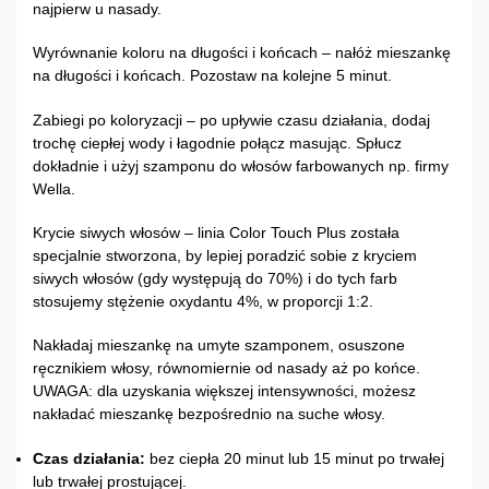
najpierw u nasady.
Wyrównanie koloru na długości i końcach – nałóż mieszankę
na długości i końcach. Pozostaw na kolejne 5 minut.
Zabiegi po koloryzacji – po upływie czasu działania, dodaj
trochę ciepłej wody i łagodnie połącz masując. Spłucz
dokładnie i użyj szamponu do włosów farbowanych np. firmy
Wella.
Krycie siwych włosów – linia Color Touch Plus została
specjalnie stworzona, by lepiej poradzić sobie z kryciem
siwych włosów (gdy występują do 70%) i do tych farb
stosujemy stężenie oxydantu 4%, w proporcji 1:2.
Nakładaj mieszankę na umyte szamponem, osuszone
ręcznikiem włosy, równomiernie od nasady aż po końce.
UWAGA: dla uzyskania większej intensywności, możesz
nakładać mieszankę bezpośrednio na suche włosy.
Czas działania:
bez ciepła 20 minut lub 15 minut po trwałej
lub trwałej prostującej.