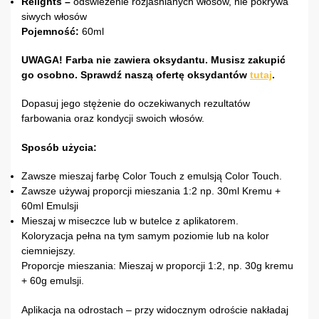
Relights –
odświeżenie rozjaśnianych włosów, nie pokrywa
siwych włosów
Pojemność:
60ml
UWAGA! Farba nie zawiera oksydantu. Musisz zakupić
go osobno. Sprawdź naszą ofertę oksydantów
tutaj
.
Dopasuj jego stężenie do oczekiwanych rezultatów
farbowania oraz kondycji swoich włosów.
Sposób użycia:
Zawsze mieszaj farbę Color Touch z emulsją Color Touch.
Zawsze używaj proporcji mieszania 1:2 np. 30ml Kremu +
60ml Emulsji
Mieszaj w miseczce lub w butelce z aplikatorem.
Koloryzacja pełna na tym samym poziomie lub na kolor
ciemniejszy.
Proporcje mieszania: Mieszaj w proporcji 1:2, np. 30g kremu
+ 60g emulsji.
Aplikacja na odrostach – przy widocznym odroście nakładaj