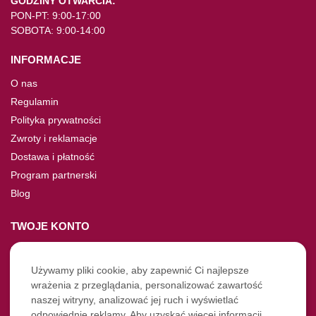
GODZINY OTWARCIA:
PON-PT: 9:00-17:00
SOBOTA: 9:00-14:00
INFORMACJE
O nas
Regulamin
Polityka prywatności
Zwroty i reklamacje
Dostawa i płatność
Program partnerski
Blog
TWOJE KONTO
Moje konto
Nie pamiętasz hasła?
Używamy pliki cookie, aby zapewnić Ci najlepsze
wrażenia z przeglądania, personalizować zawartość
Twoje zamówienia
naszej witryny, analizować jej ruch i wyświetlać
odpowiednie reklamy. Aby uzyskać więcej informacji,