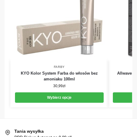
FARBY
KYO Kolor System Farba do włosów bez
Allwaves 
amoniaku 100ml
30,99
zł
Wybierz opcje
Tania wysyłka