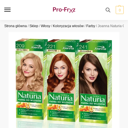
0
Strona główna
/
Sklep
/
Włosy
/
Koloryzacja włosów
/
Farby
/
Joanna Naturia Co