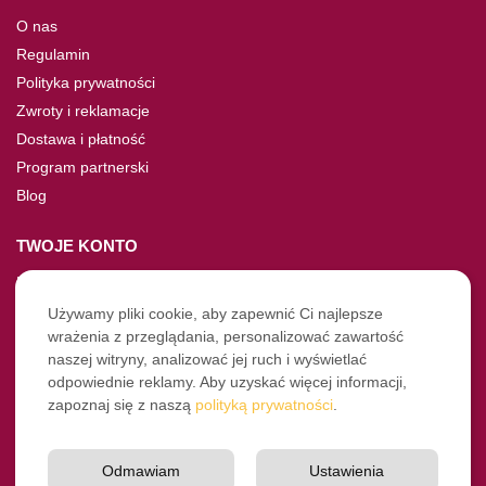
O nas
Regulamin
Polityka prywatności
Zwroty i reklamacje
Dostawa i płatność
Program partnerski
Blog
TWOJE KONTO
Moje konto
Nie pamiętasz hasła?
Używamy pliki cookie, aby zapewnić Ci najlepsze
wrażenia z przeglądania, personalizować zawartość
Twoje zamówienia
naszej witryny, analizować jej ruch i wyświetlać
odpowiednie reklamy. Aby uzyskać więcej informacji,
NASZE SOCIALE
zapoznaj się z naszą
polityką prywatności
.
Facebook
Instagram
Odmawiam
Ustawienia
YouTube