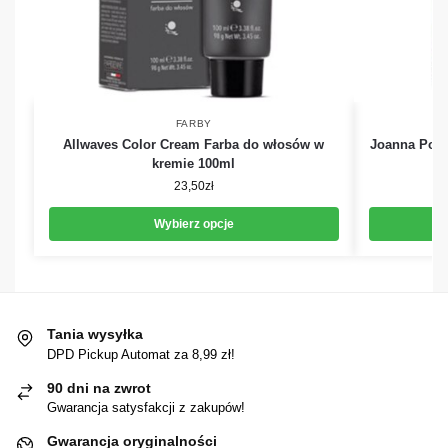
FARBY
Allwaves Color Cream Farba do włosów w
Joanna Powe
kremie 100ml
23,50
zł
Wybierz opcje
Tania wysyłka
DPD Pickup Automat za 8,99 zł!
90 dni na zwrot
Gwarancja satysfakcji z zakupów!
Gwarancja oryginalności