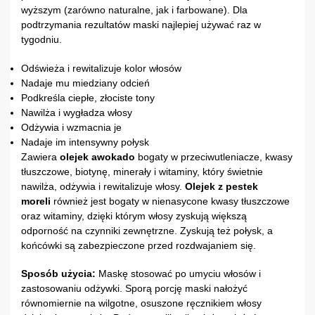
wyższym (zarówno naturalne, jak i farbowane). Dla
podtrzymania rezultatów maski najlepiej używać raz w
tygodniu.
Odświeża i rewitalizuje kolor włosów
Nadaje mu miedziany odcień
Podkreśla ciepłe, złociste tony
Nawilża i wygładza włosy
Odżywia i wzmacnia je
Nadaje im intensywny połysk
Zawiera
olejek awokado
bogaty w przeciwutleniacze, kwasy
tłuszczowe, biotynę, minerały i witaminy, który świetnie
nawilża, odżywia i rewitalizuje włosy.
Olejek z pestek
moreli
również jest bogaty w nienasycone kwasy tłuszczowe
oraz witaminy, dzięki którym włosy zyskują większą
odporność na czynniki zewnętrzne. Zyskują też połysk, a
końcówki są zabezpieczone przed rozdwajaniem się.
Sposób użycia:
Maskę stosować po umyciu włosów i
zastosowaniu odżywki. Sporą porcję maski nałożyć
równomiernie na wilgotne, osuszone ręcznikiem włosy