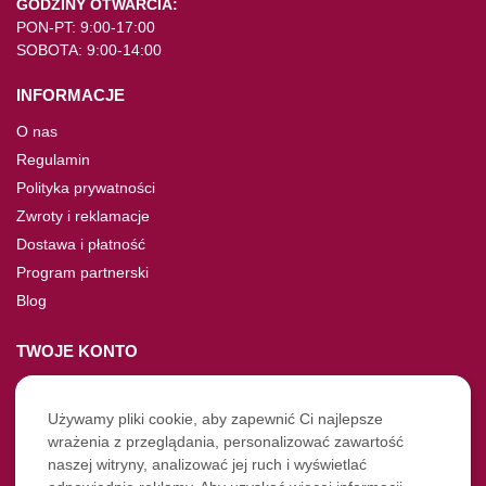
GODZINY OTWARCIA:
PON-PT: 9:00-17:00
SOBOTA: 9:00-14:00
INFORMACJE
O nas
Regulamin
Polityka prywatności
Zwroty i reklamacje
Dostawa i płatność
Program partnerski
Blog
TWOJE KONTO
Moje konto
Nie pamiętasz hasła?
Używamy pliki cookie, aby zapewnić Ci najlepsze
wrażenia z przeglądania, personalizować zawartość
Twoje zamówienia
naszej witryny, analizować jej ruch i wyświetlać