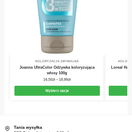
KOLORYZACJA ZMYWALNA
KOLORY
Joanna UltraColor Odżywka koloryzująca
Loreal Hai
włosy 100g
16,50
zł
–
18,99
zł
Wybierz opcje
Tania wysyłka