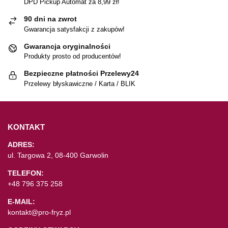
DPD Pickup Automat za 8,99 zł!
90 dni na zwrot
Gwarancja satysfakcji z zakupów!
Gwarancja oryginalności
Produkty prosto od producentów!
Bezpieczne płatności Przelewy24
Przelewy błyskawiczne / Karta / BLIK
KONTAKT
ADRES:
ul. Targowa 2, 08-400 Garwolin
TELEFON:
+48 796 375 258
E-MAIL:
kontakt@pro-fryz.pl